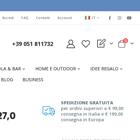
LINGUA
Accedi
FAQ
Contatti
Account
IT
elementi
0
+39 051 811732
My Quote
Cart
LA & BAR
HOME E OUTDOOR
IDEE REGALO
BLOG
BUSINESS
SPEDIZIONE GRATUITA
per ordini superiori a € 99,00
27,0
consegna in Italia e € 199,00
consegna in Europa