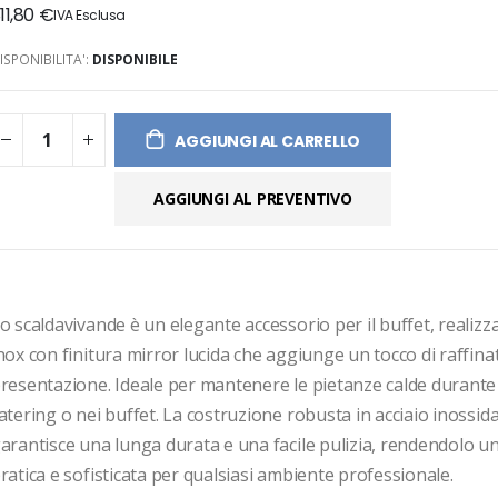
11,80 €
ges
ery
ISPONIBILITA':
DISPONIBILE
AGGIUNGI AL CARRELLO
AGGIUNGI AL PREVENTIVO
o scaldavivande è un elegante accessorio per il buffet, realizzat
nox con finitura mirror lucida che aggiunge un tocco di raffina
resentazione. Ideale per mantenere le pietanze calde durante i 
atering o nei buffet. La costruzione robusta in acciaio inossidab
arantisce una lunga durata e una facile pulizia, rendendolo una
ratica e sofisticata per qualsiasi ambiente professionale.
