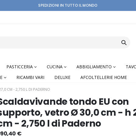
SPEDIZIONI IN TUTTO IL MONDO
PASTICCERIA
CUCINA
ABBIGLIAMENTO
TAVO
E
RICAMBI VARI
DELUXE
AFCOLTELLERIE HOME
,0 CM - 2,750 L DI PADERNO
Scaldavivande tondo EU con
supporto, vetro Ø 30,0 cm - h 
cm - 2,750 l di Paderno
nning
990,40 €