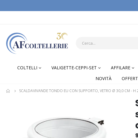
COLTELLI
VALIGETTE-CEPPI-SET
AFFILARE
NOVITÀ
OFFERT
SCALDAVIVANDE TONDO EU CON SUPPORTO, VETRO Ø 30,0 CM - H 27
Skip
Skip
to
to
the
the
end
begi
of
of
the
the