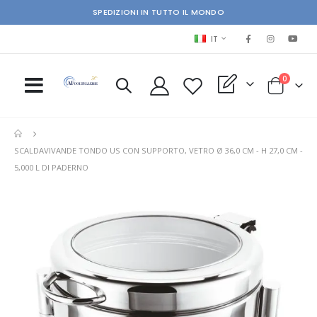
SPEDIZIONI IN TUTTO IL MONDO
LINGUA
IT
elementi
0
My Quote
Cart
SCALDAVIVANDE TONDO US CON SUPPORTO, VETRO Ø 36,0 CM - H 27,0 CM -
5,000 L DI PADERNO
Skip
Ski
to
to
the
the
end
beg
of
of
the
the
images
im
gallery
gal