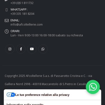
+39 (0)51 811732
WHATSAPP:
+39 335 181 8204
EMAIL:
info@afcoltellerie.com
ORARI:
Lun - Ven 9:00-13:00 16:00-18:00 sabato su richiesta
Copyright 2025 AFcoltellerie S.a.s. di Passarotto Cristina e C. - via
Galliera Nord 2998 - 40018 Maccaretolo di S.Pietro in Casale (BO) -
ITALY P.I. 04230081202 | tel. +39 051 811732 | e-mail:
Le tue preferenze relative alla privacy
info@afcoltellerie.com -- Powered by Cosmobile Srl
Informativa sulla raccolta