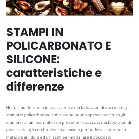
STAMPI IN
POLICARBONATO E
SILICONE:
caratteristiche e
differenze
Nell’ultimo decennio in pasticceria e nei laboratori di cioccolato gli
stampi in policarbonato e in silicone hanno spesso sostituito gli
stampi in alluminio, materiale presente in passato nei laboratori di
pasticceria, già con formine in alluminio per budini o le terrine in
metallo per i dolci ed utilizzati per modellare il cioccolato