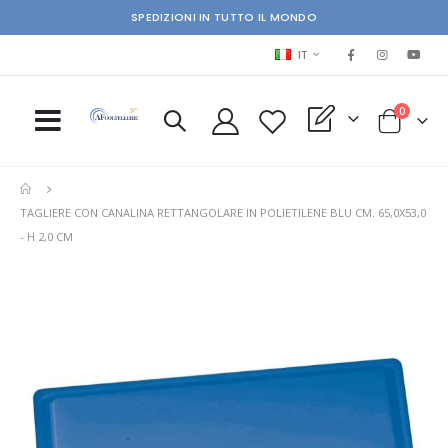
SPEDIZIONI IN TUTTO IL MONDO
LINGUA
IT
elementi
0
My Quote
Cart
TAGLIERE CON CANALINA RETTANGOLARE IN POLIETILENE BLU CM. 65,0X53,0
- H 2,0 CM
Skip
Ski
to
to
the
the
end
beg
of
of
the
the
images
im
gallery
gal