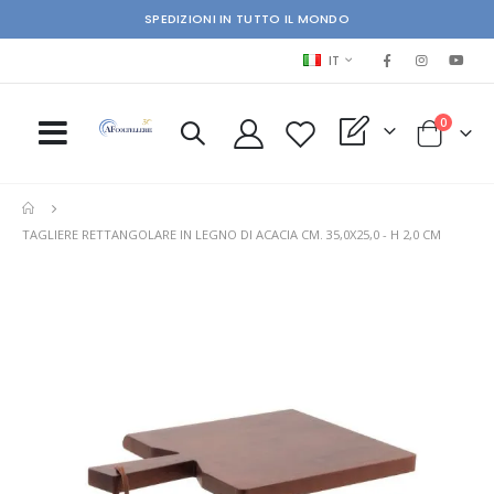
SPEDIZIONI IN TUTTO IL MONDO
LINGUA
IT
elementi
0
My Quote
Cart
TAGLIERE RETTANGOLARE IN LEGNO DI ACACIA CM. 35,0X25,0 - H 2,0 CM
Skip
Ski
to
to
the
the
end
beg
of
of
the
the
images
im
gallery
gal