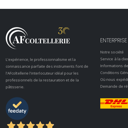
ENTERPRISE
Notre société
Service à la clie
L'expérience, le professionnalisme et la
Informations de
connaissance parfaite des instruments font de
Conditions Gén
l'AFcoltellerie l'interlocuteur idéal pour les
Où nous expéd
professionnels de la restauration et de la
Demande de rétr
pâtisserie.