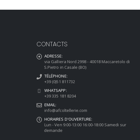
CONTACTS
ADRESSE:
via Galliera Nord 2998 - 40018 Maccaretolo di
S.Pietro in Casale (BO)
TÉLÉPHONE:
+39 (0)51 811732
WHATSAPP:
+39 335 181 8204
EMAIL:
info@afcoltellerie.com
HORAIRES D'OUVERTURE:
Lun - Ven 9:00-13:00 16:00-18:00 Samedi sur
demande