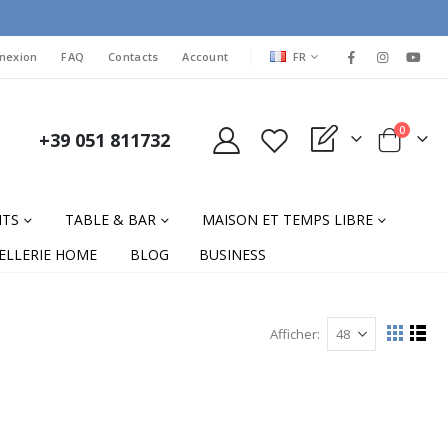
LANGUAGE
nexion
FAQ
Contacts
Account
FR
items
0
+39 051 811732
My Quote
Cart
NTS
TABLE & BAR
MAISON ET TEMPS LIBRE
ELLERIE HOME
BLOG
BUSINESS
Afficher
Afficher
La
List
grille
comme