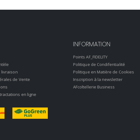
INFORMATION
Points AF_FIDELITY
ntèle
Politique de Condifentialité
 livraison
Politique en Matière de Cookies
érales de Vente
Inscription à la newsletter
ions
AFcoltellerie Business
actations en ligne