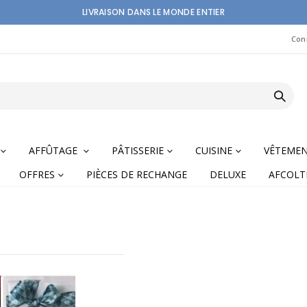
LIVRAISON DANS LE MONDE ENTIER
Con
AFFÛTAGE
PÂTISSERIE
CUISINE
VÊTEME
OFFRES
PIÈCES DE RECHANGE
DELUXE
AFCOLT
Ordre
décroissant