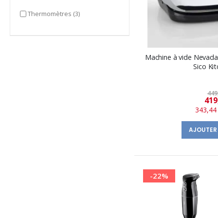
items
Thermomètres
(3)
Machine à vide Nevada
Sico Ki
449
419
343,44
AJOUTER
-22%