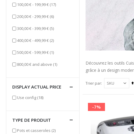
items
100,00 €
-
199,99 €
(17)
items
200,00 €
-
299,99 €
(6)
items
300,00 €
-
399,99 €
(5)
items
400,00 €
-
499,99 €
(2)
item
500,00 €
-
599,99 €
(1)
Découvrez les outils Cuis
item
800,00 €
and above
(1)
grâce à un design moder
Trier par
DISPLAY ACTUAL PRICE
items
Use config
(18)
-7%
TYPE DE PRODUIT
items
Pots et casseroles
(2)