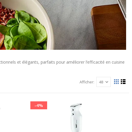
onnels et élégants, parfaits pour améliorer l’efficacité en cuisine
Afficher
Afficher
La
List
grille
comme
-4%