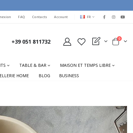
LANGUAGE
nexion
FAQ
Contacts
Account
FR
items
0
+39 051 811732
My Quote
Cart
NTS
TABLE & BAR
MAISON ET TEMPS LIBRE
ELLERIE HOME
BLOG
BUSINESS