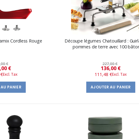
Bamix Cordless Rouge
Découpe légumes Chatouillard : Guir
pommes de terre avec 100 bâto
,00 €
227,00 €
Prix
Prix
,00 €
136,00 €
 €
111,48 €
spécial
spécial
 AU PANIER
AJOUTER AU PANIER