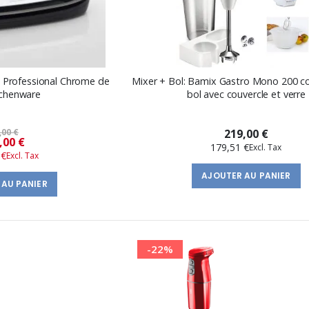
 Professional Chrome de
Mixer + Bol: Bamix Gastro Mono 200 c
tchenware
bol avec couvercle et verre
,00 €
219,00 €
Prix
,00 €
179,51 €
 €
spécial
AJOUTER AU PANIER
 AU PANIER
-22%