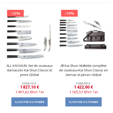
-10%
-10%
ALL KAI SHUN: Set de couteaux
All Kai Shun: Mallette complète
damassés Kai Shun Classic et
de couteaux Kai Shun Classic en
pince Global
damas et pinces Global
2 030,10 €
1 580,00 €
Prix
Prix
1 827,10 €
1 422,00 €
1 497,62 €
1 165,57 €
spécial
spécial
AJOUTER AU PANIER
AJOUTER AU PANIER