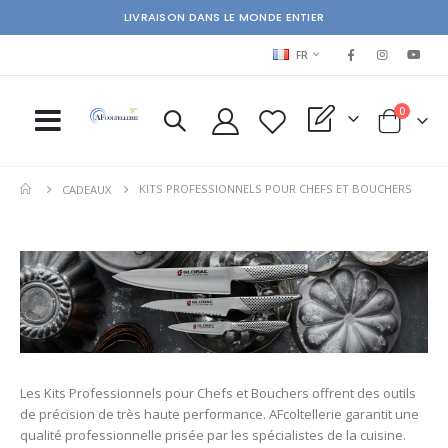
LIVRAISON DANS LE MONDE ENTIER
LANGUAGE
FR
items
0
My Quote
Cart
KITS PROFESSIONNELS POUR CHEFS ET BOUCHERS
CADEAUX
Les Kits Professionnels pour Chefs et Bouchers offrent des outils
de précision de très haute performance. AFcoltellerie garantit une
qualité professionnelle prisée par les spécialistes de la cuisine.