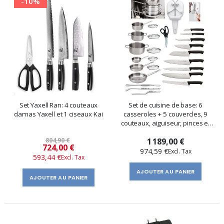
-10%
Set Yaxell Ran: 4 couteaux
Set de cuisine de base: 6
damas Yaxell et 1 ciseaux Kai
casseroles + 5 couvercles, 9
couteaux, aiguiseur, pinces et
ciseaux
804,90 €
1 189,00 €
Prix
724,00 €
974,59 €
593,44 €
spécial
AJOUTER AU PANIER
AJOUTER AU PANIER