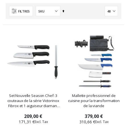
Ordre
FILTRES
décroissant
Set Nouvelle Season Chef: 3
Mallette professionnel de
couteaux de la série Victorinox
cuisine pour la transformation
Fibrox et 1 aiguiseur diamant
de la viande
Wusthof
209,00 €
379,00 €
171,31 €
310,66 €