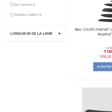
item
De Cuisine
(1)
item
Santoku, Nakiri
(1)
Bloc COUPE PARFAIT c
LONGUEUR DE LA LAME
Wusthof
1 34
1 16
958,20
AJOUTER