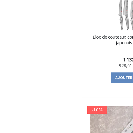
Bloc de couteaux co
japonais
1 13
928,61
AJOUTER
-10%