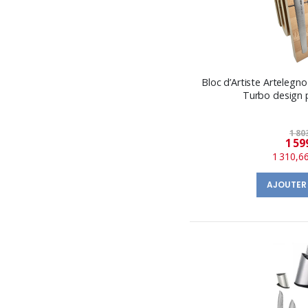
Bloc d’Artiste Arteleg
Turbo design p
1 80
1 59
1 310,6
AJOUTER