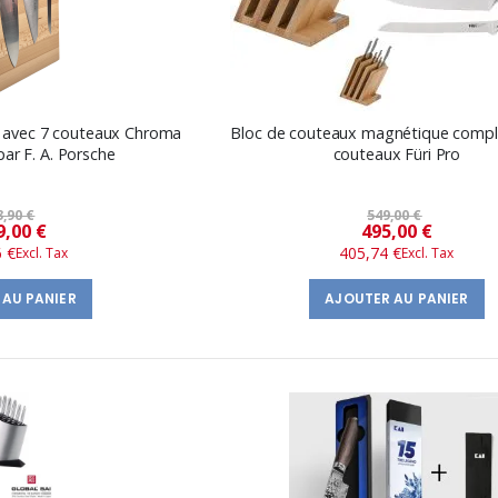
no avec 7 couteaux Chroma
Bloc de couteaux magnétique compl
ar F. A. Porsche
couteaux Füri Pro
3,90 €
549,00 €
Prix
Prix
9,00 €
495,00 €
6 €
405,74 €
spécial
spécial
 AU PANIER
AJOUTER AU PANIER