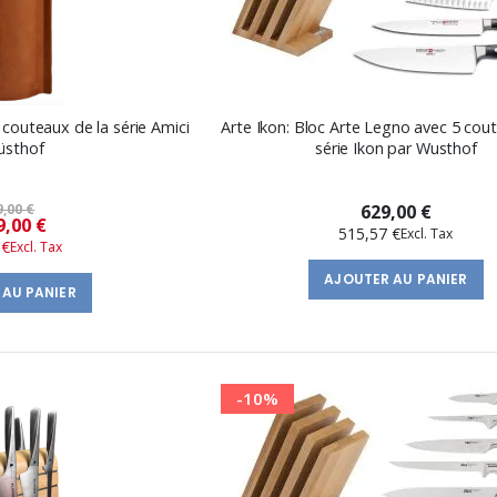
 couteaux de la série Amici
Arte Ikon: Bloc Arte Legno avec 5 cou
üsthof
série Ikon par Wusthof
9,00 €
629,00 €
Prix
9,00 €
515,57 €
 €
spécial
AJOUTER AU PANIER
 AU PANIER
-10%