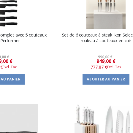
omplet avec 5 couteaux
Set de 6 couteaux à steak Ikon Selec
 Performer
rouleau à couteaux en cuir
9,00 €
990,00 €
Prix
Prix
9,00 €
949,00 €
 €
777,87 €
spécial
spécial
 AU PANIER
AJOUTER AU PANIER