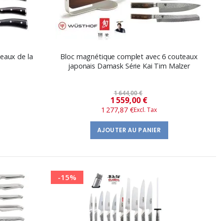
teaux de la
Bloc magnétique complet avec 6 couteaux
japonais Damask Série Kai Tim Malzer
1 644,00 €
Prix
1 559,00 €
1 277,87 €
spécial
AJOUTER AU PANIER
-15%