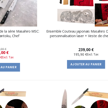
e la série Masahiro MSC:
Ensemble Couteau japonais Masahiro 
 Santoku, Chef
personnalisation laser + Veste de ch
,00 €
239,00 €
Prix
,00 €
195,90 €
 €
spécial
AJOUTER AU PANIER
 AU PANIER