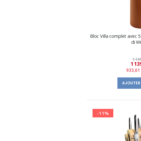
Bloc Villa complet avec 5
di W
1 19
1 13
933,61
AJOUTER
-11%