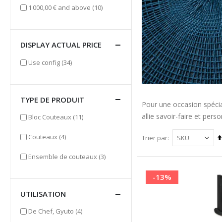
items
1 000,00 €
and above
(10)
DISPLAY ACTUAL PRICE
items
Use config
(34)
TYPE DE PRODUIT
Pour une occasion spécia
allie savoir-faire et pe
items
Bloc Couteaux
(11)
items
Couteaux
(4)
Trier par
items
Ensemble de couteaux
(3)
-13%
UTILISATION
items
De Chef, Gyuto
(4)