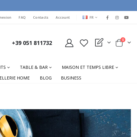
LANGUAGE
nexion
FAQ
Contacts
Account
FR
items
0
+39 051 811732
My Quote
Cart
NTS
TABLE & BAR
MAISON ET TEMPS LIBRE
ELLERIE HOME
BLOG
BUSINESS