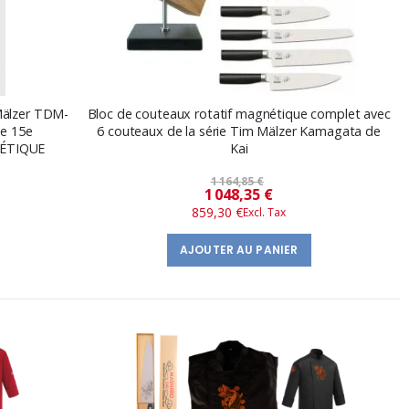
Mälzer TDM-
Bloc de couteaux rotatif magnétique complet avec
ée 15e
6 couteaux de la série Tim Mälzer Kamagata de
NÉTIQUE
Kai
1 164,85 €
Prix
1 048,35 €
859,30 €
spécial
AJOUTER AU PANIER