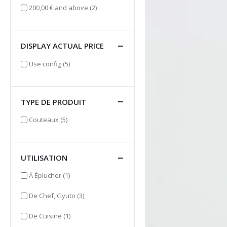
items
200,00 €
and above
(2)
DISPLAY ACTUAL PRICE
items
Use config
(5)
TYPE DE PRODUIT
items
Couteaux
(5)
UTILISATION
item
Á Éplucher
(1)
items
De Chef, Gyuto
(3)
item
De Cuisine
(1)