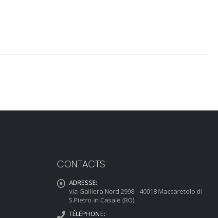
CONTACTS
ADRESSE:
via Galliera Nord 2998 - 40018 Maccaretolo di
S.Pietro in Casale (BO)
TÉLÉPHONE: