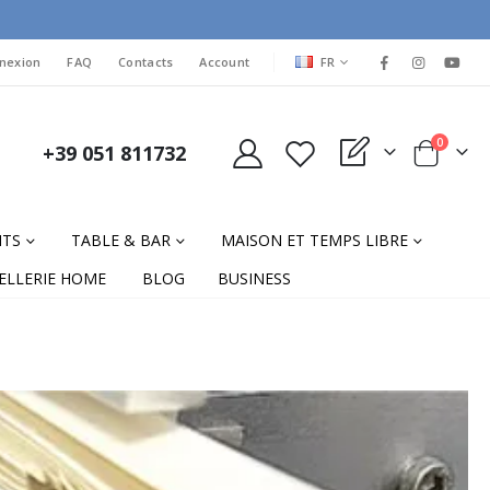
LANGUAGE
nexion
FAQ
Contacts
Account
FR
items
0
+39 051 811732
My Quote
Cart
NTS
TABLE & BAR
MAISON ET TEMPS LIBRE
ELLERIE HOME
BLOG
BUSINESS