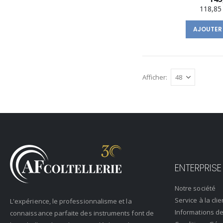
118,85
AJOUTER
Afficher
ENTERPRISE
Notre société
Service à la clie
L'expérience, le professionnalisme et la
Informations de
connaissance parfaite des instruments font de