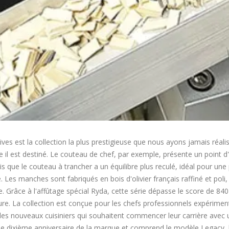
ives est la collection la plus prestigieuse que nous ayons jamais réa
le il est destiné. Le couteau de chef, par exemple, présente un point d
dis que le couteau à trancher a un équilibre plus reculé, idéal pour un
e. Les manches sont fabriqués en bois d'olivier français raffiné et poli
Grâce à l'affûtage spécial Ryda, cette série dépasse le score de 840
ure. La collection est conçue pour les chefs professionnels expérimen
 les nouveaux cuisiniers qui souhaitent commencer leur carrière av
 le dixième anniversaire de la marque et comprend le modèle Legacy, 