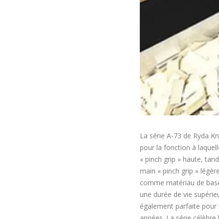
La série A-73 de Ryda Kn
pour la fonction à laquel
« pinch grip » haute, tan
main « pinch grip » légèr
comme matériau de base. 
une durée de vie supérie
également parfaite pour
années. La série célèbre