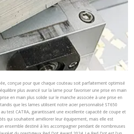
lisée, conçue pour que chaque couteau soit parfaitement optimisé
'équilibre plus avancé sur la lame pour favoriser une prise en main
e prise en main plus solide sur le manche associée à une prise en
, tandis que les lames utilisent notre acier personnalisé ST650
 au test CATRA, garantissant une excellente capacité de coupe et
tés qui souhaitent améliorer leur équipement, mais elle est
ec un ensemble destiné à les accompagner pendant de nombreuses
lauréat du prestigieux Red Dot Award 2024. Le Red Dot est l'un