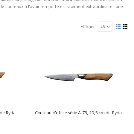
de couteaux à l'avoir remporté est vraiment extraordinaire : une
Afficher
Afficher
La
List
grille
comme
 de Ryda
Couteau d'office série A-73, 10,5 cm de Ryda