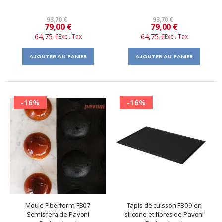
93,70 €
93,70 €
Prix
Prix
79,00 €
79,00 €
64,75 €
64,75 €
spécial
spécial
AJOUTER AU PANIER
AJOUTER AU PANIER
-16%
-16%
Moule Fiberform FB07
Tapis de cuisson FB09 en
Semisfera de Pavoni
silicone et fibres de Pavoni