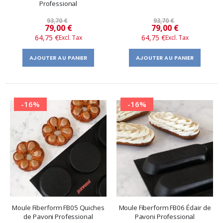
Professional
93,70 €
93,70 €
Prix
Prix
79,00 €
79,00 €
64,75 €
64,75 €
spécial
spécial
AJOUTER AU PANIER
AJOUTER AU PANIER
-16%
-16%
Moule Fiberform FB05 Quiches
Moule Fiberform FB06 Éclair de
de Pavoni Professional
Pavoni Professional