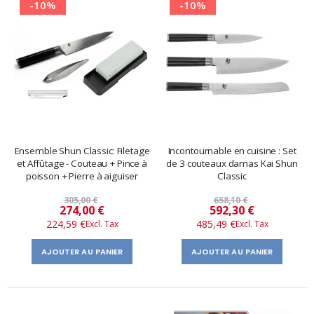
-10%
-10%
Ensemble Shun Classic: Filetage
Incontournable en cuisine : Set
et Affûtage - Couteau + Pince à
de 3 couteaux damas Kai Shun
poisson + Pierre à aiguiser
Classic
305,00 €
658,10 €
Prix
Prix
274,00 €
592,30 €
224,59 €
485,49 €
spécial
spécial
AJOUTER AU PANIER
AJOUTER AU PANIER