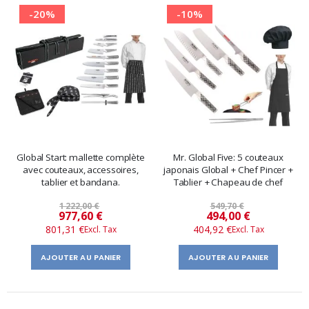
-20%
-10%
Global Start: mallette complète
Mr. Global Five: 5 couteaux
avec couteaux, accessoires,
japonais Global + Chef Pincer +
tablier et bandana.
Tablier + Chapeau de chef
1 222,00 €
549,70 €
Prix
Prix
977,60 €
494,00 €
801,31 €
404,92 €
spécial
spécial
AJOUTER AU PANIER
AJOUTER AU PANIER