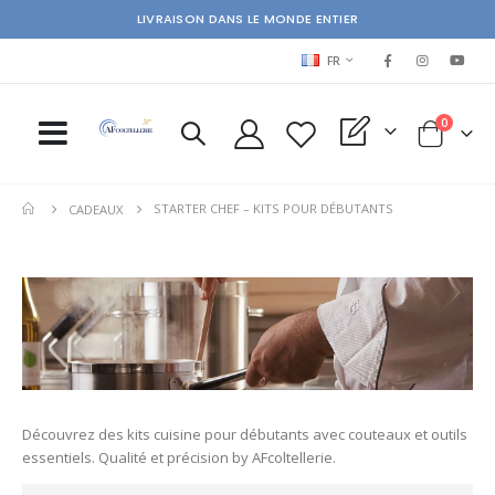
LIVRAISON DANS LE MONDE ENTIER
LANGUAGE
FR
items
0
My Quote
Cart
STARTER CHEF – KITS POUR DÉBUTANTS
CADEAUX
Découvrez des kits cuisine pour débutants avec couteaux et outils
essentiels. Qualité et précision by AFcoltellerie.