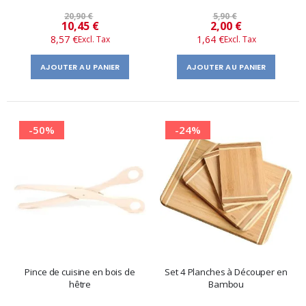
20,90 €
5,90 €
Prix
Prix
10,45 €
2,00 €
8,57 €
1,64 €
spécial
spécial
AJOUTER AU PANIER
AJOUTER AU PANIER
-50%
-24%
Pince de cuisine en bois de
Set 4 Planches à Découper en
hêtre
Bambou