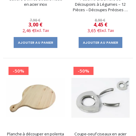
en acier inox
Découpoirs à Légumes – 12
Pièces – Découpes Précises et
Créatives en Cuisine
7,90 €
8,90 €
Prix
Prix
3,00 €
4,45 €
2,46 €
3,65 €
spécial
spécial
AJOUTER AU PANIER
AJOUTER AU PANIER
-50%
-50%
Planche à découper en polenta
Coupe-oeuf ciseaux en acier