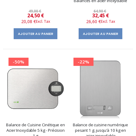
balances en acier inoxydable
49,00 €
64,90 €
Prix
Prix
24,50 €
32,45 €
20,08 €
26,60 €
spécial
spécial
AJOUTER AU PANIER
AJOUTER AU PANIER
-50%
-22%
Balance de Cuisine Cinétique en
Balance de cuisine numérique
Acier Inoxydable 5 kg - Précision
pesant 1 g. jusqu'à 10 kg en
1 g
acier inoxydable