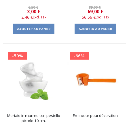
6,50 €
89,00 €
Prix
Prix
3,00 €
69,00 €
2,46 €
56,56 €
spécial
spécial
AJOUTER AU PANIER
AJOUTER AU PANIER
-50%
-66%
Mortaio in marmo con pestello
Eminceur pour décoration
piccolo 10 cm.