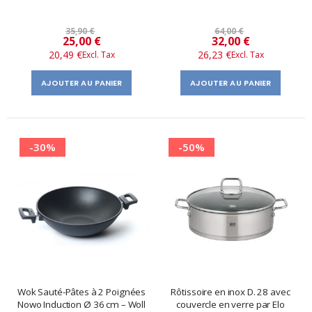
35,90 €
64,00 €
Prix
Prix
25,00 €
32,00 €
20,49 €
26,23 €
spécial
spécial
AJOUTER AU PANIER
AJOUTER AU PANIER
-30%
-50%
Wok Sauté-Pâtes à 2 Poignées
Rôtissoire en inox D. 28 avec
Nowo Induction Ø 36 cm – Woll
couvercle en verre par Elo