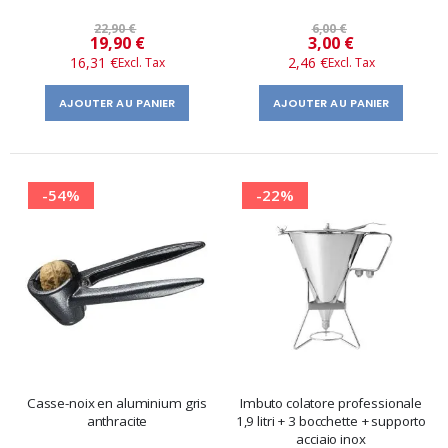
22,90 €
6,00 €
Prix
Prix
19,90 €
3,00 €
16,31 €
2,46 €
spécial
spécial
AJOUTER AU PANIER
AJOUTER AU PANIER
-54%
-22%
Casse-noix en aluminium gris
Imbuto colatore professionale
anthracite
1,9 litri + 3 bocchette + supporto
acciaio inox