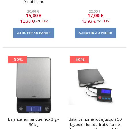
émail blanc
20,00 €
22,00 €
Prix
Prix
15,00 €
17,00 €
12,30 €
13,93 €
spécial
spécial
AJOUTER AU PANIER
AJOUTER AU PANIER
-50%
-50%
Balance numérique inox 2 g –
Balance numérique jusqu'à 50
30 kg
kg. poids lourds, fruits, farine,