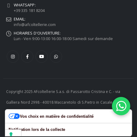
WHATSAPP:
+39 335 181 8204
EMAIL:
info@afcoltellerie.com
HORAIRES D'OUVERTURE:
Lun - Ven 9:00-13:00 16:00-18:00 Samedi sur demande
Copyright 2025 AFcoltellerie S.a.s. di Passarotto Cristina e C. - via
Galliera Nord 2998 - 40018 Maccaretolo di S.Pietro in Casale (BO) -
ITALY P.I. 04230081202 | tel. +39 051 811732 | e-mail:
Vos choix en matière de confidentialité
info@afcoltellerie.com -- Powered by Cosmobile Srl
Notification lors de la collecte