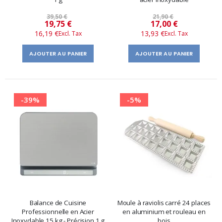
39,50 €
21,90 €
Prix
Prix
19,75 €
17,00 €
16,19 €
13,93 €
spécial
spécial
AJOUTER AU PANIER
AJOUTER AU PANIER
-39%
-5%
Balance de Cuisine
Moule à raviolis carré 24 places
Professionnelle en Acier
en aluminium et rouleau en
Inoxydable 15 kg - Précision 1 g
bois