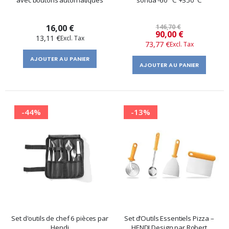
avec boutons automatiques
sonda -60 °C +350°C
16,00 €
146,70 €
Prix
90,00 €
13,11 €
73,77 €
spécial
AJOUTER AU PANIER
AJOUTER AU PANIER
-44%
-13%
Set d'outils de chef 6 pièces par
Set d’Outils Essentiels Pizza –
Hendi
HENDI Design par Robert