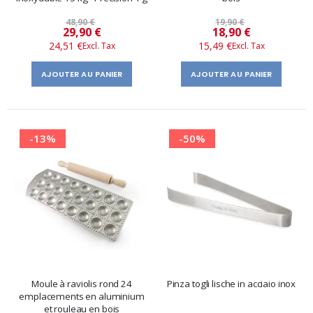
48,90 €
19,90 €
Prix
Prix
29,90 €
18,90 €
24,51 €
15,49 €
spécial
spécial
AJOUTER AU PANIER
AJOUTER AU PANIER
-13%
-50%
Moule à raviolis rond 24
Pinza togli lische in acciaio inox
emplacements en aluminium
et rouleau en bois