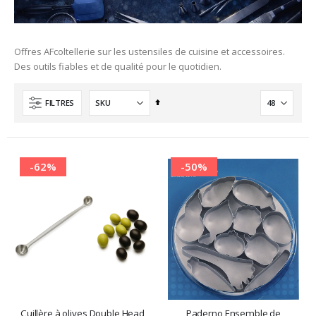
Offres AFcoltellerie sur les ustensiles de cuisine et accessoires.
Des outils fiables et de qualité pour le quotidien.
Ordre
FILTRES
décroissant
-62%
-50%
Cuillère à olives Double Head
Paderno Ensemble de