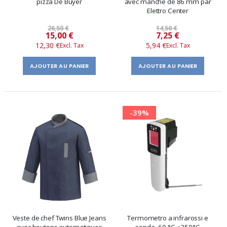
pizza De Buyer
avec manche de 86 mm par
Elettro Center
26,50 €
14,50 €
Prix
Prix
15,00 €
7,25 €
12,30 €
5,94 €
spécial
spécial
AJOUTER AU PANIER
AJOUTER AU PANIER
-39%
Veste de chef Twins Blue Jeans
Termometro a infrarossi e