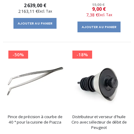
2 639,00 €
15,00 €
Prix
9,00 €
2 163,11 €
7,38 €
spécial
AJOUTER AU PANIER
AJOUTER AU PANIER
-50%
-18%
Pince de précision à courbe de
Distributeur et verseur d'huile
40 ° pour la cuisine de Piazza
Ciro avec sélecteur de débit de
Peugeot