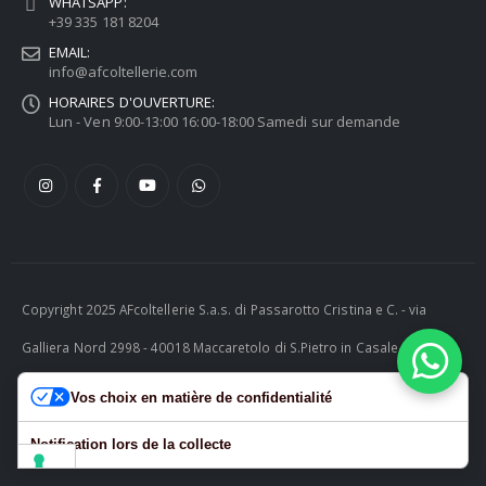
WHATSAPP:
+39 335 181 8204
EMAIL:
info@afcoltellerie.com
HORAIRES D'OUVERTURE:
Lun - Ven 9:00-13:00 16:00-18:00 Samedi sur demande
Copyright 2025 AFcoltellerie S.a.s. di Passarotto Cristina e C. - via
Galliera Nord 2998 - 40018 Maccaretolo di S.Pietro in Casale (BO) -
ITALY P.I. 04230081202 | tel. +39 051 811732 | e-mail:
Vos choix en matière de confidentialité
info@afcoltellerie.com -- Powered by Cosmobile Srl
Notification lors de la collecte