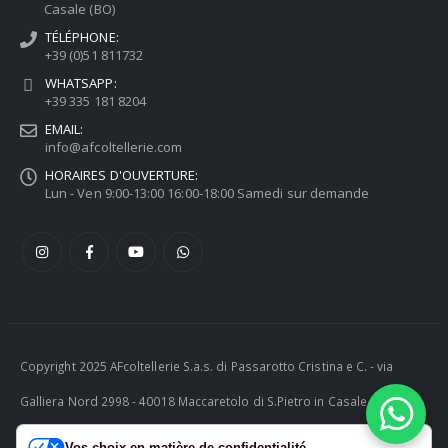
Casale (BO)
TÉLÉPHONE:
+39 (0)51 811732
WHATSAPP:
+39 335 181 8204
EMAIL:
info@afcoltellerie.com
HORAIRES D'OUVERTURE:
Lun - Ven 9:00-13:00 16:00-18:00 Samedi sur demande
Copyright 2025 AFcoltellerie S.a.s. di Passarotto Cristina e C. - via
Galliera Nord 2998 - 40018 Maccaretolo di S.Pietro in Casale (BO) -
ITALY P.I. 04230081202 | tel. +39 051 811732 | e-mail:
Vos choix en matière de confidentialité