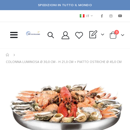
SPEDIZIONI IN TUTTO IL MONDO
LINGUA
IT
elementi
0
My Quote
Cart
COLONNA LUMINOSA Ø 30,0 CM - H 21,0 CM + PIATTO OSTRICHE Ø 45,0 CM
Skip
Ski
to
to
the
the
end
beg
of
of
the
the
images
im
gallery
gal