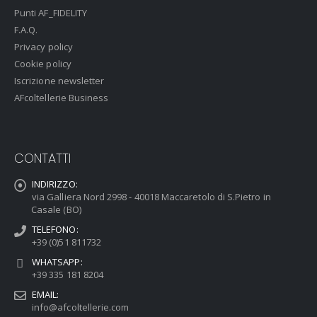
Punti AF_FIDELITY
F.A.Q.
Privacy policy
Cookie policy
Iscrizione newsletter
AFcoltellerie Business
CONTATTI
INDIRIZZO:
via Galliera Nord 2998 - 40018 Maccaretolo di S.Pietro in
Casale (BO)
TELEFONO:
+39 (0)51 811732
WHATSAPP:
+39 335 181 8204
EMAIL:
info@afcoltellerie.com