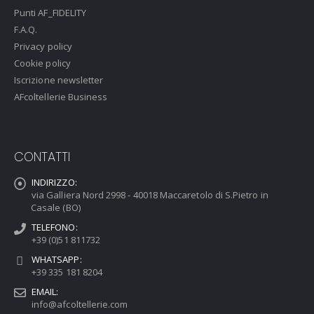
Punti AF_FIDELITY
F.A.Q.
Privacy policy
Cookie policy
Iscrizione newsletter
AFcoltellerie Business
CONTATTI
INDIRIZZO:
via Galliera Nord 2998 - 40018 Maccaretolo di S.Pietro in
Casale (BO)
TELEFONO:
+39 (0)51 811732
WHATSAPP:
+39 335 181 8204
EMAIL:
info@afcoltellerie.com