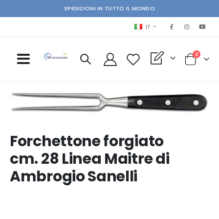
SPEDIZIONI IN TUTTO IL MONDO
LINGUA
IT
elementi
0
My Quote
Cart
Skip
Ski
to
to
the
the
end
beg
Forchettone forgiato
of
of
the
the
cm. 28 Linea Maitre di
images
im
gallery
gal
Ambrogio Sanelli