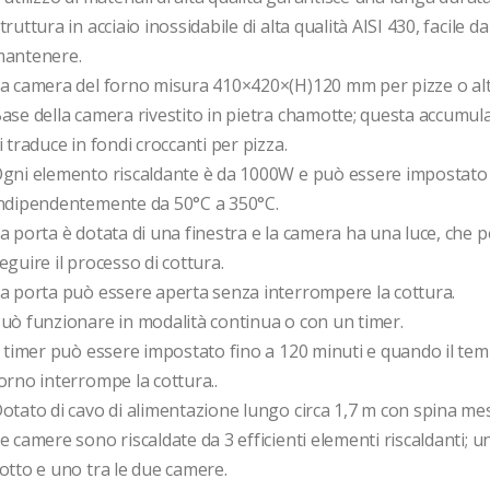
truttura in acciaio inossidabile di alta qualità AISI 430, facile da 
antenere.

a camera del forno misura 410×420×(H)120 mm per pizze o altri 
ase della camera rivestito in pietra chamotte; questa accumula i
i traduce in fondi croccanti per pizza. 

gni elemento riscaldante è da 1000W e può essere impostato 
ndipendentemente da 50°C a 350°C.  

a porta è dotata di una finestra e la camera ha una luce, che p
eguire il processo di cottura. 

a porta può essere aperta senza interrompere la cottura. 

uò funzionare in modalità continua o con un timer. 

l timer può essere impostato fino a 120 minuti e quando il temp
orno interrompe la cottura..

otato di cavo di alimentazione lungo circa 1,7 m con spina mess
e camere sono riscaldate da 3 efficienti elementi riscaldanti; u
otto e uno tra le due camere.
