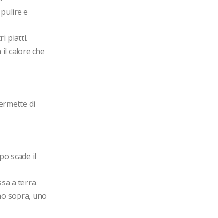
pulire e 
piatti. 

l calore che 
ermette di 
o scade il 
a a terra.

no sopra, uno 