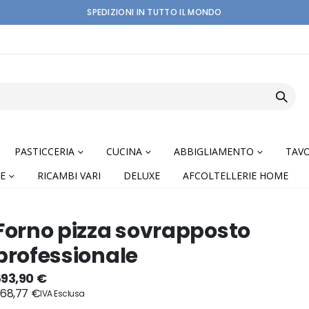
SPEDIZIONI IN TUTTO IL MONDO
PASTICCERIA
CUCINA
ABBIGLIAMENTO
TAVO
E
RICAMBI VARI
DELUXE
AFCOLTELLERIE HOME
Forno pizza sovrapposto
professionale
nning
693,90 €
68,77 €