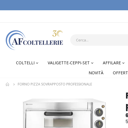
COLTELLI
VALIGETTE-CEPPI-SET
AFFILARE
NOVITÀ
OFFERT
FORNO PIZZA SOVRAPPOSTO PROFESSIONALE
Skip
Skip
to
to
the
the
end
begi
of
of
5
the
the