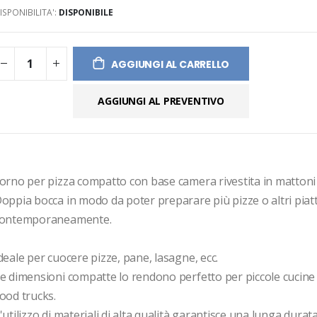
ISPONIBILITA':
DISPONIBILE
ges
ery
AGGIUNGI AL CARRELLO
AGGIUNGI AL PREVENTIVO
orno per pizza compatto con base camera rivestita in mattoni r
oppia bocca in modo da poter preparare più pizze o altri piatti
ontemporaneamente.

deale per cuocere pizze, pane, lasagne, ecc. 

e dimensioni compatte lo rendono perfetto per piccole cucine 
ood trucks. 

'utilizzo di materiali di alta qualità garantisce una lunga durata.