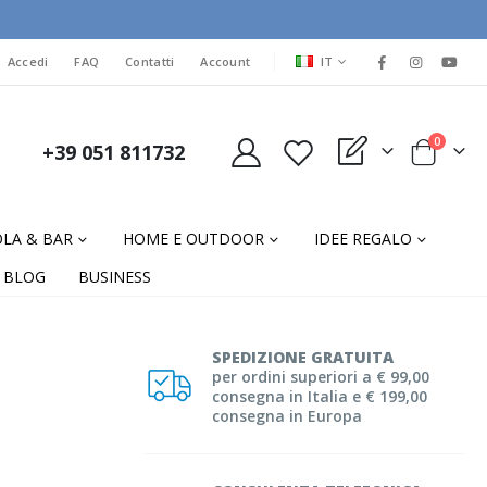
LINGUA
Accedi
FAQ
Contatti
Account
IT
elementi
0
+39 051 811732
My Quote
Cart
LA & BAR
HOME E OUTDOOR
IDEE REGALO
BLOG
BUSINESS
SPEDIZIONE GRATUITA
per ordini superiori a € 99,00
consegna in Italia e € 199,00
consegna in Europa