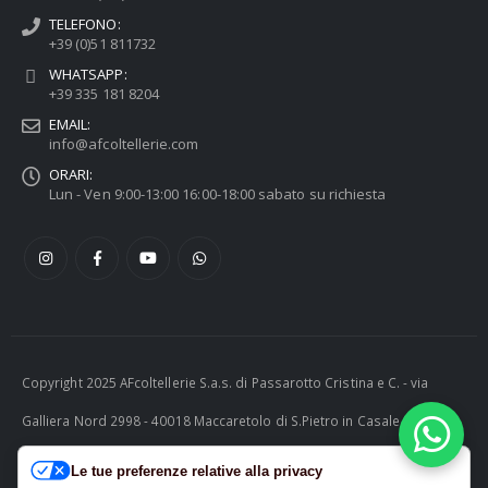
TELEFONO:
+39 (0)51 811732
WHATSAPP:
+39 335 181 8204
EMAIL:
info@afcoltellerie.com
ORARI:
Lun - Ven 9:00-13:00 16:00-18:00 sabato su richiesta
Copyright 2025 AFcoltellerie S.a.s. di Passarotto Cristina e C. - via
Galliera Nord 2998 - 40018 Maccaretolo di S.Pietro in Casale (BO) -
ITALY P.I. 04230081202 | tel. +39 051 811732 | e-mail:
Le tue preferenze relative alla privacy