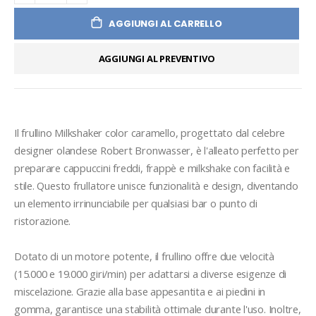
AGGIUNGI AL CARRELLO
AGGIUNGI AL PREVENTIVO
Il frullino Milkshaker color caramello, progettato dal celebre 
designer olandese Robert Bronwasser, è l'alleato perfetto per 
preparare cappuccini freddi, frappè e milkshake con facilità e 
stile. Questo frullatore unisce funzionalità e design, diventando 
un elemento irrinunciabile per qualsiasi bar o punto di 
ristorazione.

Dotato di un motore potente, il frullino offre due velocità 
(15.000 e 19.000 giri/min) per adattarsi a diverse esigenze di 
miscelazione. Grazie alla base appesantita e ai piedini in 
gomma, garantisce una stabilità ottimale durante l'uso. Inoltre, 