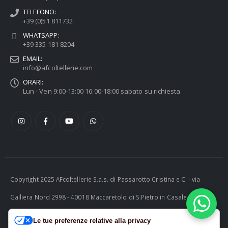
TELEFONO:
+39 (0)51 811732
WHATSAPP:
+39 335 181 8204
EMAIL:
info@afcoltellerie.com
ORARI:
Lun - Ven 9:00-13:00 16:00-18:00 sabato su richiesta
Copyright 2025 AFcoltellerie S.a.s. di Passarotto Cristina e C. - via
Galliera Nord 2998 - 40018 Maccaretolo di S.Pietro in Casale (BO) -
ITALY P.I. 04230081202 | tel. +39 051 811732 | e-mail:
Le tue preferenze relative alla privacy