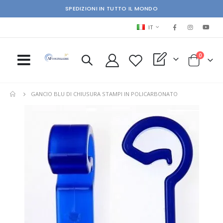
SPEDIZIONI IN TUTTO IL MONDO
LINGUA
IT
elementi
0
My Quote
Cart
GANCIO BLU DI CHIUSURA STAMPI IN POLICARBONATO
Skip
Ski
to
to
the
the
end
beg
of
of
the
the
images
im
gallery
gal