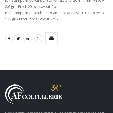
n. 1 Stampo in policarbonato Whisky 34 x 26 h 17 mm Peso ~ 
8,6 gr - Prod. 20 pcs Layout 5 x 4

n. 1 Stampo in policarbonato Amleto 96 x 75 h 100 mm Peso ~ 