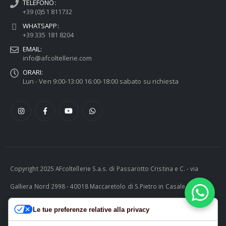
TELEFONO:
+39 (0)51 811732
WHATSAPP:
+39 335 181 8204
EMAIL:
info@afcoltellerie.com
ORARI:
Lun - Ven 9:00-13:00 16:00-18:00 sabato su richiesta
Copyright 2025 AFcoltellerie S.a.s. di Passarotto Cristina e C. - via
Galliera Nord 2998 - 40018 Maccaretolo di S.Pietro in Casale (BO) -
ITALY P.I. 04230081202 | tel. +39 051 811732 | e-mail:
Le tue preferenze relative alla privacy
info@afcoltellerie.com -- Powered by Cosmobile Srl