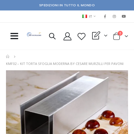
SPEDIZIONI IN TUTTO IL MONDO
LINGUA
IT
elementi
0
My Quote
Cart
KMF02 – KIT TORTA SFOGLIA MODERNA BY CESARE MURZILLI PER PAVONI
Skip
Ski
to
to
the
the
end
beg
of
of
the
the
images
im
gallery
gal