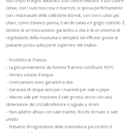
suo corpo in legno abbinato a un colore delicato. Il suo colore 
tenue, con i suoi toni rosa e marroni, si sposa perfettamente 
con i macinasale della collezione Boreal, con i loro colori più 
chiari, come il bianco piuma, il verde salvia e il grigio ciottolo. È 
dotato di un meccanismo garantito a vita e di un sistema di 
regolazione della macinatura semplice ed efficace grazie al 
pulsante posto sulla parte superiore del mulino.

- Prodotto in Francia

- Legno proveniente da foreste francesi certificate PEFC

- Vernice a base d'acqua

- I meccanismi sono garantiti a vita

- Garanzia di cinque anni per i macinini per sale e pepe

- Macina sale per macinare il sale grosso secco con una 
dimensione dei cristalli inferiore o uguale a 4 mm

- Non adatto all'uso con sale marino, fiocchi di mare o sale 
umido

- Pulsante di regolazione della macinatura: più stretto è 