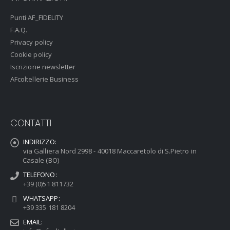
Punti AF_FIDELITY
F.A.Q.
Privacy policy
Cookie policy
Iscrizione newsletter
AFcoltellerie Business
CONTATTI
INDIRIZZO:
via Galliera Nord 2998 - 40018 Maccaretolo di S.Pietro in
Casale (BO)
TELEFONO:
+39 (0)51 811732
WHATSAPP:
+39 335 181 8204
EMAIL: