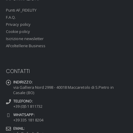
Punti AF_FIDELITY
F.A.Q.
Privacy policy
Cookie policy
Iscrizione newsletter
AFcoltellerie Business
CONTATTI
INDIRIZZO:
via Galliera Nord 2998 - 40018 Maccaretolo di S.Pietro in
Casale (BO)
TELEFONO:
+39 (0)51 811732
WHATSAPP:
+39 335 181 8204
EMAIL: