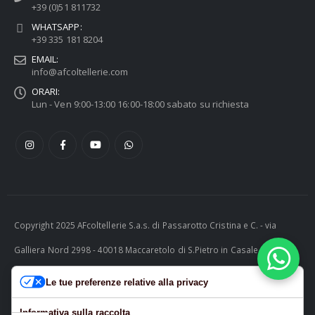
+39 (0)51 811732
WHATSAPP:
+39 335 181 8204
EMAIL:
info@afcoltellerie.com
ORARI:
Lun - Ven 9:00-13:00 16:00-18:00 sabato su richiesta
Copyright 2025 AFcoltellerie S.a.s. di Passarotto Cristina e C. - via
Galliera Nord 2998 - 40018 Maccaretolo di S.Pietro in Casale (BO) -
ITALY P.I. 04230081202 | tel. +39 051 811732 | e-mail:
Le tue preferenze relative alla privacy
info@afcoltellerie.com -- Powered by Cosmobile Srl
Informativa sulla raccolta