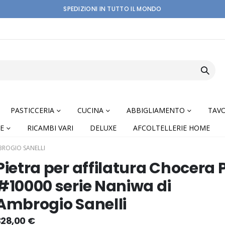
SPEDIZIONI IN TUTTO IL MONDO
PASTICCERIA
CUCINA
ABBIGLIAMENTO
TAVO
E
RICAMBI VARI
DELUXE
AFCOLTELLERIE HOME
BROGIO SANELLI
Pietra per affilatura Chocera 
#10000 serie Naniwa di
Ambrogio Sanelli
nning
328,00 €