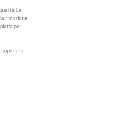
ualità. La 
da rimozione 
piatta per 
à superiore.
