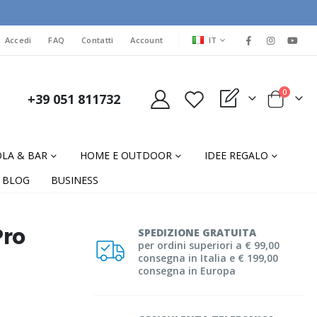
LINGUA
Accedi
FAQ
Contatti
Account
IT
elementi
0
+39 051 811732
My Quote
Cart
LA & BAR
HOME E OUTDOOR
IDEE REGALO
BLOG
BUSINESS
Pro
SPEDIZIONE GRATUITA
per ordini superiori a € 99,00
consegna in Italia e € 199,00
consegna in Europa