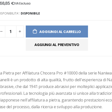
68,85 €
ges
ery
ISPONIBILITA':
DISPONIBILE
AGGIUNGI AL CARRELLO
AGGIUNGI AL PREVENTIVO
a Pietra per Affilatura Chocera Pro #10000 della serie Naniwa
anelli è un prodotto di alta qualità, frutto dell'esperienza di N
brasive, che dal 1941 produce abrasivi per molteplici applicazio
rofessionali. La tecnologia più avanzata si unisce alla tradizio
iapponese nell'affilatura a pietra, garantendo prestazioni eccel
ase del processo, dalla ricerca e sviluppo alla produzione. 
