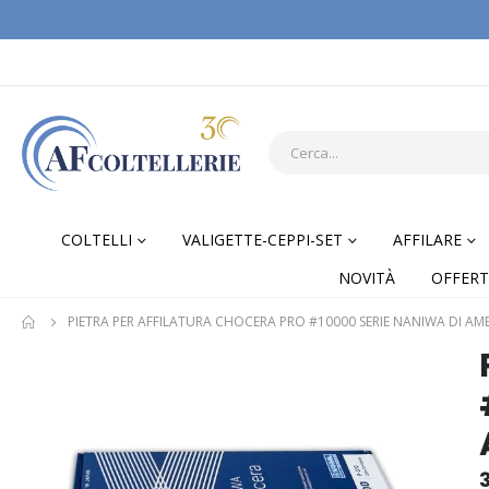
COLTELLI
VALIGETTE-CEPPI-SET
AFFILARE
NOVITÀ
OFFERT
PIETRA PER AFFILATURA CHOCERA PRO #10000 SERIE NANIWA DI AM
Skip
Skip
to
to
the
the
end
begi
of
of
the
the