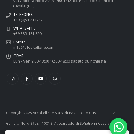
via Galliera Nord 2998 - 40018 Maccaretolo di S.Pietro in
Casale (BO)
TELEFONO:
+39 (0)51 811732
WHATSAPP:
+39 335 181 8204
EMAIL:
info@afcoltellerie.com
ORARI:
Lun - Ven 9:00-13:00 16:00-18:00 sabato su richiesta
Copyright 2025 AFcoltellerie S.a.s. di Passarotto Cristina e C. - via
Galliera Nord 2998 - 40018 Maccaretolo di S.Pietro in Casale (BO) -
ITALY P.I. 04230081202 | tel. +39 051 811732 | e-mail: