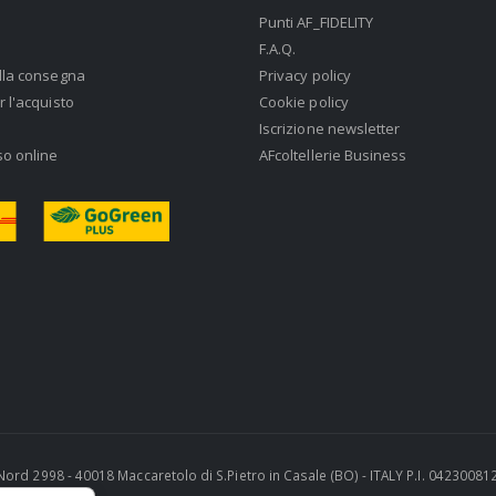
Punti AF_FIDELITY
F.A.Q.
lla consegna
Privacy policy
r l'acquisto
Cookie policy
Iscrizione newsletter
so online
AFcoltellerie Business
ra Nord 2998 - 40018 Maccaretolo di S.Pietro in Casale (BO) - ITALY P.I. 0423008