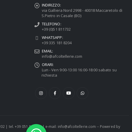
INDIRIZZO:
via Galliera Nord 2998 - 40018 Maccaretolo di
S.Pietro in Casale (BO)
TELEFONO:
+39 (0)51 811732
WHATSAPP:
+39 335 181 8204
EMAIL:
info@afcoltellerie.com
ORARI:
Lun - Ven 9:00-13:00 16:00-18:00 sabato su
richiesta
1202 | tel. +39 051 811732 | e-mail: info@afcoltellerie.com -- Powered by