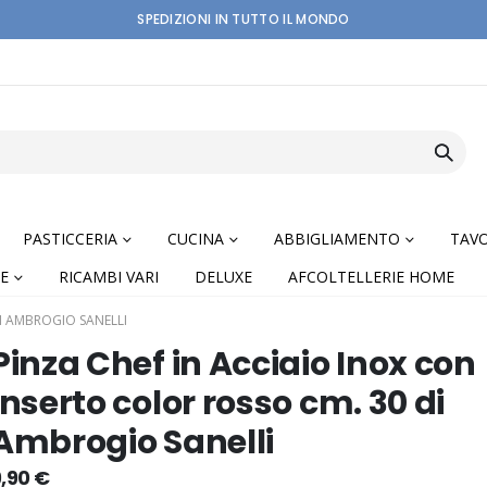
SPEDIZIONI IN TUTTO IL MONDO
PASTICCERIA
CUCINA
ABBIGLIAMENTO
TAVO
E
RICAMBI VARI
DELUXE
AFCOLTELLERIE HOME
I AMBROGIO SANELLI
Pinza Chef in Acciaio Inox con
inserto color rosso cm. 30 di
Ambrogio Sanelli
nning
9,90 €