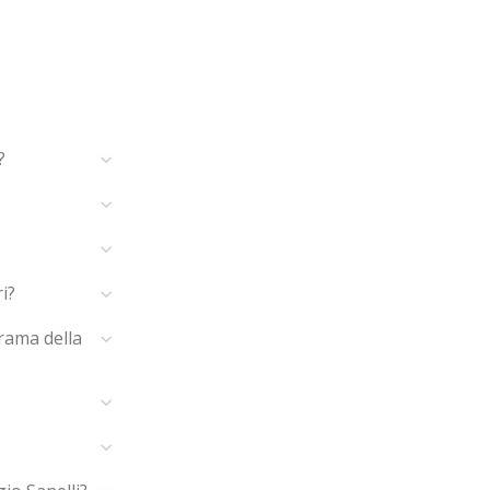
?
i?
rama della