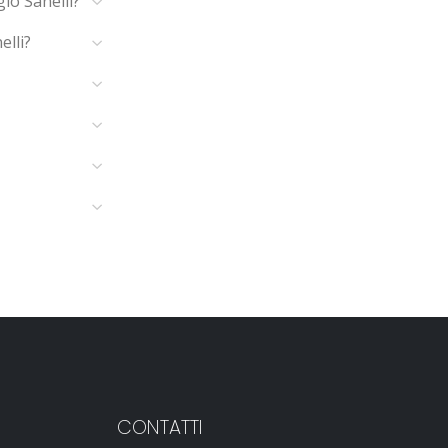
gio Sanelli?
lli?
CONTATTI