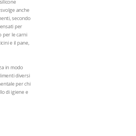
ilicone 
 svolge anche 
menti, secondo 
ensati per 
 per le carni 
ini e il pane, 
za in modo 
imenti diversi 
ntale per chi 
o di igiene e 