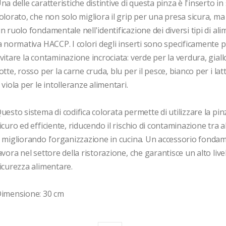
na delle caratteristiche distintive di questa pinza è l'inserto in s
olorato, che non solo migliora il grip per una presa sicura, ma
n ruolo fondamentale nell'identificazione dei diversi tipi di ali
a normativa HACCP. I colori degli inserti sono specificamente p
vitare la contaminazione incrociata: verde per la verdura, giallo
otte, rosso per la carne cruda, blu per il pesce, bianco per i lattic
 viola per le intolleranze alimentari.

uesto sistema di codifica colorata permette di utilizzare la pin
icuro ed efficiente, riducendo il rischio di contaminazione tra al
 migliorando l’organizzazione in cucina. Un accessorio fondame
avora nel settore della ristorazione, che garantisce un alto livell
icurezza alimentare.

imensione: 30 cm