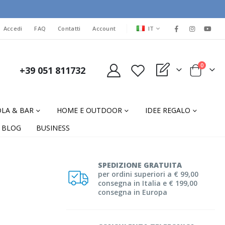
LINGUA
Accedi
FAQ
Contatti
Account
IT
elementi
0
+39 051 811732
My Quote
Cart
LA & BAR
HOME E OUTDOOR
IDEE REGALO
BLOG
BUSINESS
SPEDIZIONE GRATUITA
per ordini superiori a € 99,00
consegna in Italia e € 199,00
consegna in Europa