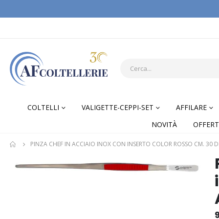
COLTELLI
VALIGETTE-CEPPI-SET
AFFILARE
NOVITÀ
OFFERT
PINZA CHEF IN ACCIAIO INOX CON INSERTO COLOR ROSSO CM. 30 D
Skip
Skip
to
to
the
the
end
begi
of
of
the
the