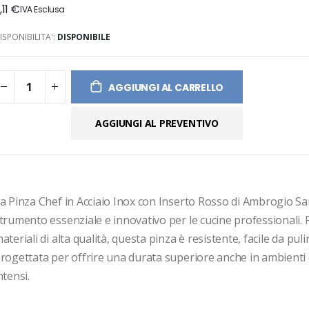
,11 €
ges
ery
ISPONIBILITA':
DISPONIBILE
AGGIUNGI AL CARRELLO
AGGIUNGI AL PREVENTIVO
a Pinza Chef in Acciaio Inox con Inserto Rosso di Ambrogio San
trumento essenziale e innovativo per le cucine professionali. R
ateriali di alta qualità, questa pinza è resistente, facile da pulir
rogettata per offrire una durata superiore anche in ambienti d
ntensi.
