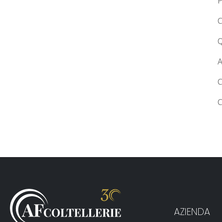
P
C
Q
A
C
C
AZIENDA