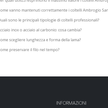
er quali utilizzi esprimono il massimo valore i coltelli Ambro
ome vanno mantenuti correttamente i coltelli Ambrogio Sane
uali sono le principali tipologie di coltelli professionali?
cciaio inox o acciaio al carbonio: cosa cambia?
ome scegliere lunghezza e forma della lama?
ome preservare il filo nel tempo?
INFORMAZIONI