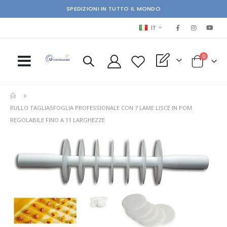
SPEDIZIONI IN TUTTO IL MONDO
LINGUA
IT
elementi
0
My Quote
Cart
RULLO TAGLIASFOGLIA PROFESSIONALE CON 7 LAME LISCE IN POM
REGOLABILE FINO A 11 LARGHEZZE
Skip
Ski
to
to
the
the
end
beg
of
of
the
the
images
im
gallery
gal