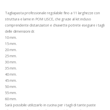
Tagliapasta professionale regolabile fino a 11 larghezze con 
struttura e lame in POM LISCE, che grazie al kit incluso 
comprendente distanziatori e chiavette potrete eseguire i tagli 
delle dimensioni di:
10 mm.
15 mm.
20 mm. 
25 mm.
30 mm.
35 mm.
40 mm. 
45 mm.
50 mm.
55 mm. 
60 mm.
Sarà possibile utilizzarlo in cucina per i tagli di tante paste 