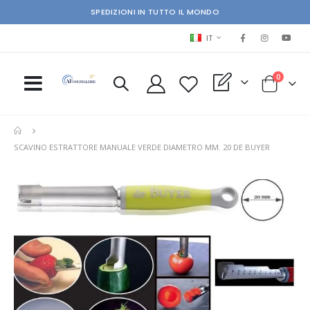
SPEDIZIONI IN TUTTO IL MONDO
LINGUA
IT
elementi
0
My Quote
Cart
SCAVINO ESTRATTORE MANUALE VERDE DIAMETRO MM. 20 DE BUYER
Skip
Ski
to
to
the
the
end
beg
of
of
the
the
images
im
gallery
gal