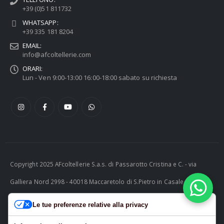
+39 (0)51 811732
WHATSAPP:
+39 335 181 8204
EMAIL:
info@afcoltellerie.com
ORARI:
Lun - Ven 9:00-13:00 16:00-18:00 sabato su richiesta
Copyright 2025 AFcoltellerie S.a.s. di Passarotto Cristina e C. - via
Galliera Nord 2998 - 40018 Maccaretolo di S.Pietro in Casale (BO) -
ITALY P.I. 04230081202 | tel. +39 051 811732 | e-mail:
Le tue preferenze relative alla privacy
info@afcoltellerie.com -- Powered by Cosmobile Srl