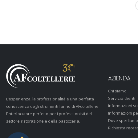
AZIENDA
Chi siamo
Servizio clienti
L’esperienza, la professionalità e una perfetta
Informazioni su
conoscenza degli strumenti fanno di AFcoltellerie
Informazioni pe
l’interlocutore perfetto per i professionisti del
Dove spediamo
settore ristorazione e della pasticceria.
Richiesta reces