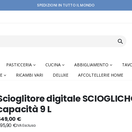
SPEDIZIONI IN TUTTO IL MONDO
PASTICCERIA
CUCINA
ABBIGLIAMENTO
TAVO
E
RICAMBI VARI
DELUXE
AFCOLTELLERIE HOME
Scioglitore digitale SCIOGLIC
capacità 9 L
nning
849,00 €
95,90 €