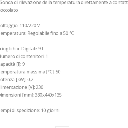
 Sonda di rilevazione della temperatura direttamente a contatto
ioccolato.

oltaggio: 110/220 V

emperatura: Regolabile fino a 50 °C

cioglichoc Digitale 9 L: 

umero di contenitori: 1

apacità [l]: 9

emperatura massima [°C]: 50

otenza [kW]: 0,2

limentazione [V]: 230

imensioni [mm]: 380x440x135

empi di spedizione: 10 giorni