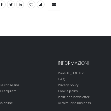
INFORMAZIONI
Punti AF_FIDELITY
F.A.Q.
lla consegna
Privacy policy
r l'acquisto
Cookie policy
Iscrizione newsletter
so online
AFcoltellerie Business