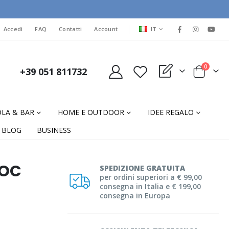
LINGUA
Accedi
FAQ
Contatti
Account
IT
elementi
0
+39 051 811732
My Quote
Cart
LA & BAR
HOME E OUTDOOR
IDEE REGALO
BLOG
BUSINESS
HOC
SPEDIZIONE GRATUITA
per ordini superiori a € 99,00
consegna in Italia e € 199,00
consegna in Europa