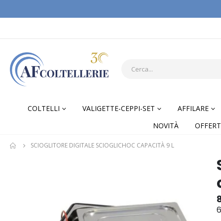
COLTELLI
VALIGETTE-CEPPI-SET
AFFILARE
NOVITÀ
OFFERT
SCIOGLITORE DIGITALE SCIOGLICHOC CAPACITÀ 9 L
Skip
Skip
to
to
the
the
end
begi
of
of
6
the
the