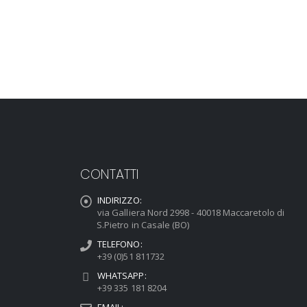
CONTATTI
INDIRIZZO:
via Galliera Nord 2998 - 40018 Maccaretolo di
S.Pietro in Casale (BO)
TELEFONO:
+39 (0)51 811732
WHATSAPP:
+39 335 181 8204
EMAIL: