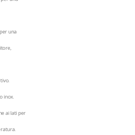
 per una 
tore, 
ivo.

 inox.

 ai lati per 
ratura.
