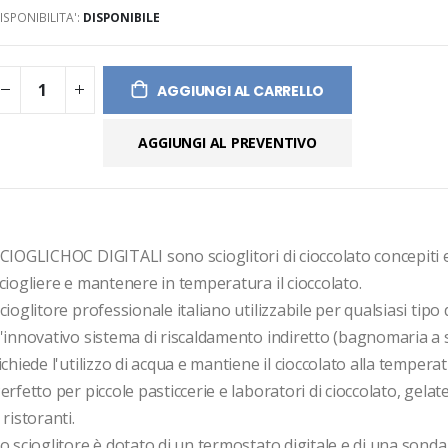
ISPONIBILITA':
DISPONIBILE
ges
ery
AGGIUNGI AL CARRELLO
AGGIUNGI AL PREVENTIVO
CIOGLICHOC DIGITALI sono scioglitori di cioccolato concepiti e 
ciogliere e mantenere in temperatura il cioccolato.

cioglitore professionale italiano utilizzabile per qualsiasi tipo d
'innovativo sistema di riscaldamento indiretto (bagnomaria a 
ichiede l'utilizzo di acqua e mantiene il cioccolato alla temperat
erfetto per piccole pasticcerie e laboratori di cioccolato, gelater
 ristoranti.

o scioglitore è dotato di un termostato digitale e di una sonda