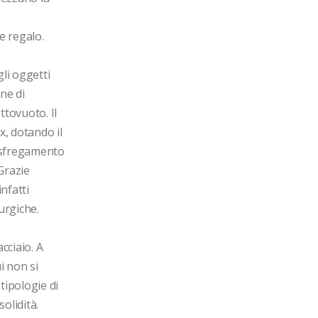
 regalo. 
i oggetti 
e di 
tovuoto. Il 
x, dotando il 
 sfregamento 
Grazie 
nfatti 
rgiche.

ciaio. A 
 non si 
ipologie di 
lidità.
