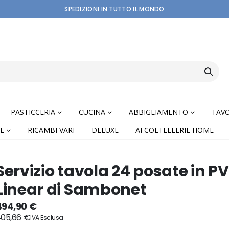
SPEDIZIONI IN TUTTO IL MONDO
PASTICCERIA
CUCINA
ABBIGLIAMENTO
TAVO
E
RICAMBI VARI
DELUXE
AFCOLTELLERIE HOME
Servizio tavola 24 posate in P
Linear di Sambonet
nning
494,90 €
05,66 €