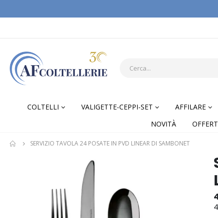
COLTELLI
VALIGETTE-CEPPI-SET
AFFILARE
NOVITÀ
OFFERT
SERVIZIO TAVOLA 24 POSATE IN PVD LINEAR DI SAMBONET
Skip
Skip
to
to
the
the
end
begi
of
of
4
the
the