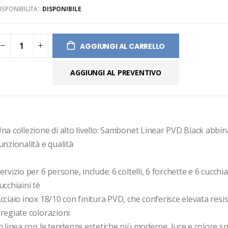
ISPONIBILITA':
DISPONIBILE
ges
ery
AGGIUNGI AL CARRELLO
AGGIUNGI AL PREVENTIVO
na collezione di alto livello: Sambonet Linear PVD Black abbina
unzionalità e qualità

ervizio per 6 persone, include: 6 coltelli, 6 forchette e 6 cucchiai
ucchiaini tè

cciaio inox 18/10 con finitura PVD, che conferisce elevata resis
regiate colorazioni

n linea con le tendenze estetiche più moderne, luce e colore sp