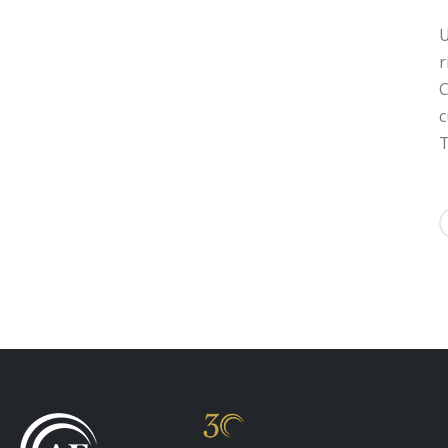
U
r
C
c