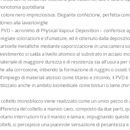
onotonia quotidiana

l colore nero impreziosisce. Elegante confezione, perfetta come
doneo alla lavastoviglie

l PVD – acronimo di Physical Vapour Deposition – conferisce agl
regiate colorazioni e sfumature, ed è ottenuto dalla deposizion
articelle metalliche mediante vaporizzazione in una camera sot
ivestimento si salda a livello atomico al substrato in acciaio ino
ateriale di maggiore durezza e di resistenza sia all’usura per
he alla corrosione, inibendo la formazione di ruggini o ossidi. 
ll’impiego di materiali atossici come titanio e zirconio, il PVD è i
tilizzato anche in ambito biomedicale come bisturi o lame chiru
l coltello monoblocco viene realizzato come un unico pezzo di ac
ifferenza del coltello a manico cavo, composto da due parti, qui
otano interruzioni tra il manico e lama e, impugnando queste t
oltelli, si percepisce una piacevole sensazione di pesantezza e so