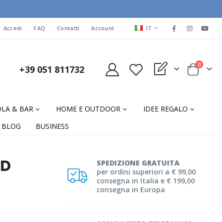
LINGUA
Accedi
FAQ
Contatti
Account
IT
elementi
0
+39 051 811732
My Quote
Cart
LA & BAR
HOME E OUTDOOR
IDEE REGALO
BLOG
BUSINESS
VD
SPEDIZIONE GRATUITA
per ordini superiori a € 99,00
consegna in Italia e € 199,00
consegna in Europa