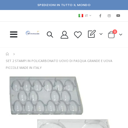
SPEDIZIONI IN TUTTO IL MONDO
LINGUA
IT
elementi
0
My Quote
Cart
SET 2 STAMPI IN POLICARBONATO UOVO DI PASQUA GRANDE E UOVA
PICCOLE MADE IN ITALY
Skip
Ski
to
to
the
the
end
beg
of
of
the
the
images
im
gallery
gal