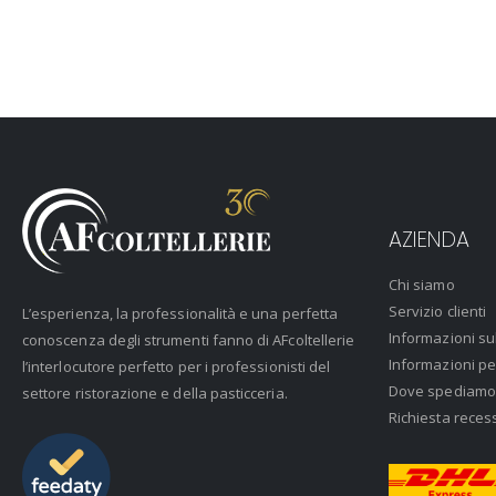
AZIENDA
Chi siamo
Servizio clienti
L’esperienza, la professionalità e una perfetta
Informazioni su
conoscenza degli strumenti fanno di AFcoltellerie
Informazioni pe
l’interlocutore perfetto per i professionisti del
Dove spediamo
settore ristorazione e della pasticceria.
Richiesta reces