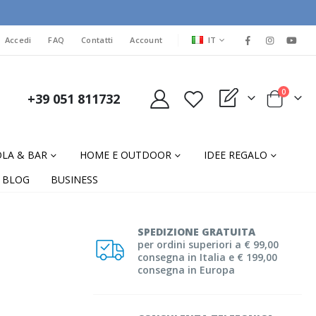
LINGUA
Accedi
FAQ
Contatti
Account
IT
elementi
0
+39 051 811732
My Quote
Cart
LA & BAR
HOME E OUTDOOR
IDEE REGALO
BLOG
BUSINESS
SPEDIZIONE GRATUITA
per ordini superiori a € 99,00
consegna in Italia e € 199,00
consegna in Europa