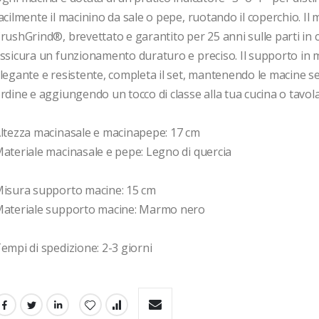
acilmente il macinino da sale o pepe, ruotando il coperchio. Il
rushGrind®, brevettato e garantito per 25 anni sulle parti in c
ssicura un funzionamento duraturo e preciso. Il supporto in 
legante e resistente, completa il set, mantenendo le macine s
rdine e aggiungendo un tocco di classe alla tua cucina o tavola.
ltezza macinasale e macinapepe: 17 cm

ateriale macinasale e pepe: Legno di quercia

isura supporto macine: 15 cm

ateriale supporto macine: Marmo nero

empi di spedizione: 2-3 giorni