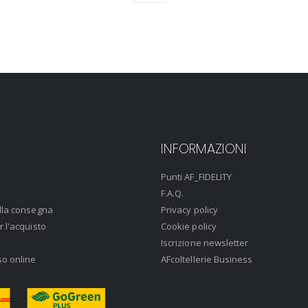
INFORMAZIONI
Punti AF_FIDELITY
F.A.Q.
lla consegna
Privacy policy
r l'acquisto
Cookie policy
Iscrizione newsletter
so online
AFcoltellerie Business