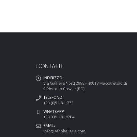
CONTATTI
INDIRIZZO:
via Galliera Nord 2998 - 40018 Maccaretolo di
S.Pietro in Casale (BO)
TELEFONO:
+39 (0)51 811732
WHATSAPP:
+39 335 181 8204
EMAIL:
info@afcoltellerie.com