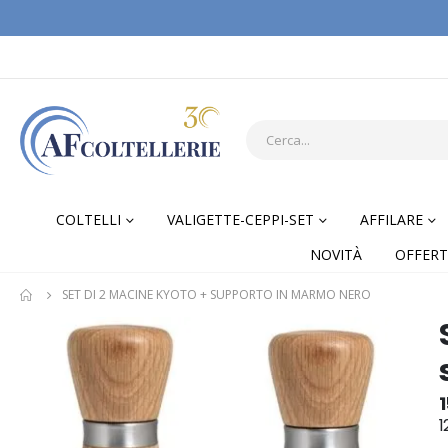
COLTELLI
VALIGETTE-CEPPI-SET
AFFILARE
NOVITÀ
OFFERT
SET DI 2 MACINE KYOTO + SUPPORTO IN MARMO NERO
Skip
Skip
to
to
the
the
end
begi
of
of
1
the
the