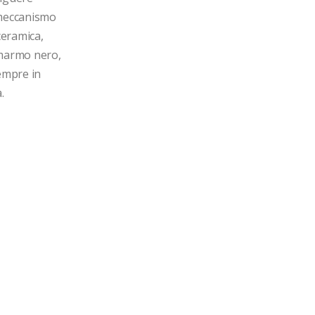
 meccanismo 
eramica, 
marmo nero, 
empre in 

