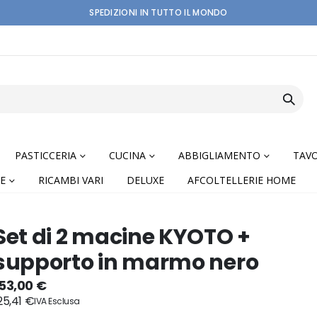
SPEDIZIONI IN TUTTO IL MONDO
PASTICCERIA
CUCINA
ABBIGLIAMENTO
TAVO
E
RICAMBI VARI
DELUXE
AFCOLTELLERIE HOME
Set di 2 macine KYOTO +
supporto in marmo nero
nning
153,00 €
25,41 €