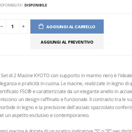
ISPONIBILITA':
DISPONIBILE
ges
ery
AGGIUNGI AL CARRELLO
AGGIUNGI AL PREVENTIVO
l Set di 2 Macine KYOTO con supporto in marmo nero è l'ideale 
leganza e praticità in cucina. Le macine, realizzate in legno di q
ertificato FSC® e caratterizzate da un elegante anello in acciaio
niscono un design raffinato e funzionale. Il contrasto tra le sup
orbide in legno e la precisione dell'acciaio spazzolato conferi
et un aspetto esclusivo e contemporaneo.

gni macina è dotata di un pratico indicatore "S" o "P" per disti