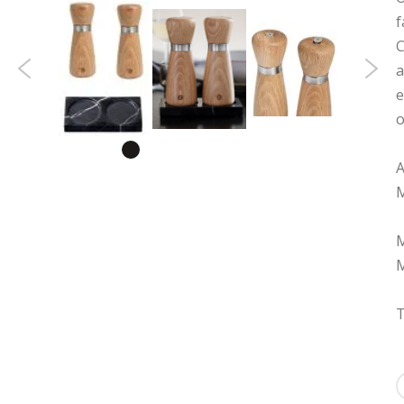
f
C
a
e
o
A
M
M
M
T