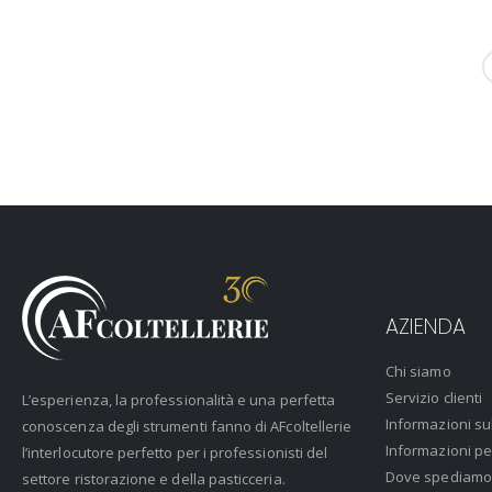
AZIENDA
Chi siamo
Servizio clienti
L’esperienza, la professionalità e una perfetta
Informazioni su
conoscenza degli strumenti fanno di AFcoltellerie
Informazioni pe
l’interlocutore perfetto per i professionisti del
Dove spediamo
settore ristorazione e della pasticceria.