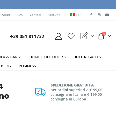
LINGUA
Accedi
FAQ
Contatti
Account
IT
elementi
0
+39 051 811732
My Quote
Cart
LA & BAR
HOME E OUTDOOR
IDEE REGALO
BLOG
BUSINESS
4
SPEDIZIONE GRATUITA
per ordini superiori a € 99,00
rno
consegna in Italia e € 199,00
consegna in Europa