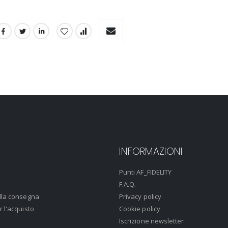
INFORMAZIONI
Punti AF_FIDELITY
F.A.Q.
lla consegna
Privacy policy
r l'acquisto
Cookie policy
Iscrizione newsletter