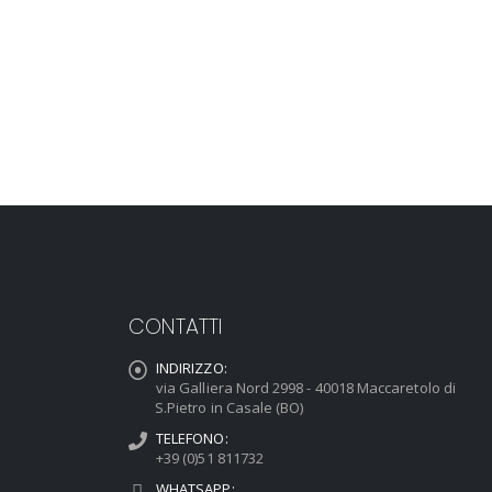
CONTATTI
INDIRIZZO:
via Galliera Nord 2998 - 40018 Maccaretolo di
S.Pietro in Casale (BO)
TELEFONO:
+39 (0)51 811732
WHATSAPP: