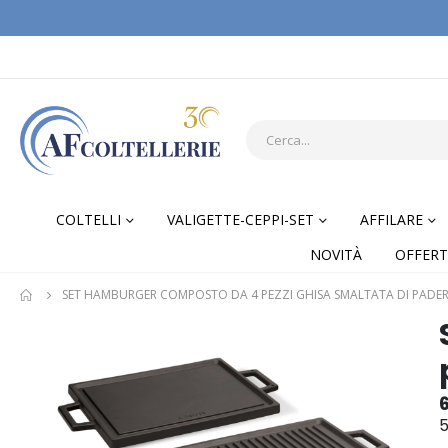
COLTELLI
VALIGETTE-CEPPI-SET
AFFILARE
NOVITÀ
OFFERT
SET HAMBURGER COMPOSTO DA 4 PEZZI GHISA SMALTATA DI PADE
Skip
Skip
to
to
the
the
end
begi
of
of
5
the
the