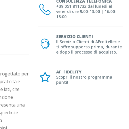
CONSULENZA TELEFONICA
+39 051 811732 dal lunedì al
venerdì ore 9:00-13:00 | 16:00-
18:00
SERVIZIO CLIENTI
Il Servizio Clienti di AFcoltellerie
ti offre supporto prima, durante
e dopo il processo di acquisto.
AF_FIDELITY
rogettato per 
Scopri il nostro programma
raticità e 
punti!
 lati, che 
nzione 
presenta una 
piedini e 
 
ni.
