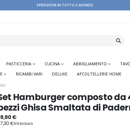
SPEDIZIONI IN TUTTO IL MONDO
PASTICCERIA
CUCINA
ABBIGLIAMENTO
TAVO
E
RICAMBI VARI
DELUXE
AFCOLTELLERIE HOME
RNO
Set Hamburger composto da 
pezzi Ghisa Smaltata di Pade
nning
69,90 €
7,30 €