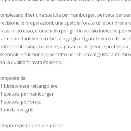
ompletano il set una spatola per hamburger, pensata per serv
recisione le preparazioni, una spatola forata utile per drenare l
rassi in eccesso, e una molla per grill in acciaio inox, che perme
 afferrare facilmente i cibi sulla griglia. Ogni elemento del set è
onfezionato singolarmente, a garanzia di igiene e protezione. 
ssenziale e funzionale, perfetto per chi ama il gusto autentico d
on la qualità firmata Paderno.

omposta da:

 1 bistecchiera rettangolare

 1 spatola per hamburger

 1 spatola perforata

 1 molla per grill

empi di spedizione: 2-3 giorni