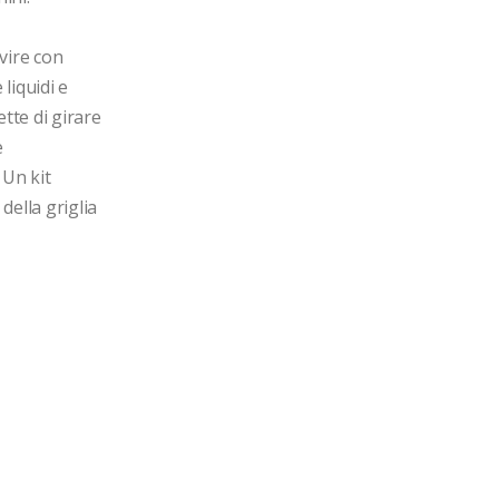
ire con 
iquidi e 
tte di girare 
 
Un kit 
ella griglia 