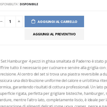
ISPONIBILITA':
DISPONIBILE
ges
ery
AGGIUNGI AL CARRELLO
AGGIUNGI AL PREVENTIVO
l Set Hamburger 4 pezzi in ghisa smaltata di Paderno è stato p
ffrire tutto il necessario per cucinare e servire alla griglia con p
recisione. Al centro del set si trova una piastra reversibile a due
ssicura una distribuzione uniforme del calore e un’ottima rite
ermica, garantendo risultati di cottura professionali. Un lato 
uperficie rigata, perfetta per grigliare bistecche, hamburger, s
erdure, mentre l’altro lato, completamente liscio, è ideale per la
reparazione di alimenti delicati come uova, crepes, pesce e pani