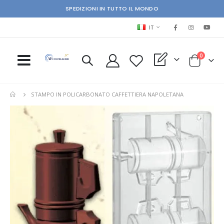
SPEDIZIONI IN TUTTO IL MONDO
LINGUA
IT
elementi
0
My Quote
Cart
STAMPO IN POLICARBONATO CAFFETTIERA NAPOLETANA
Skip
Ski
to
to
the
the
end
beg
of
of
the
the
images
im
gallery
gal