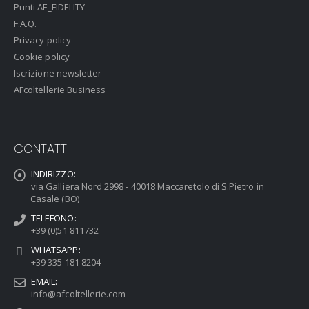
Punti AF_FIDELITY
F.A.Q.
Privacy policy
Cookie policy
Iscrizione newsletter
AFcoltellerie Business
CONTATTI
INDIRIZZO:
via Galliera Nord 2998 - 40018 Maccaretolo di S.Pietro in
Casale (BO)
TELEFONO:
+39 (0)51 811732
WHATSAPP:
+39 335 181 8204
EMAIL:
info@afcoltellerie.com