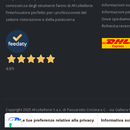
Informazioni su
conoscenza degli strumenti fanno di AFcoltellerie
Informazioni pe
l’interlocutore perfetto per i professionisti del
Dove spediamo
settore ristorazione e della pasticceria.
Richiesta reces
4,9
/5
Copyright 2025 AFcoltellerie S.a.s. di Passarotto Cristina e C. - via Gallie
Cosmobile Srl
Le tue preferenze relative alla privacy
Informativa sul