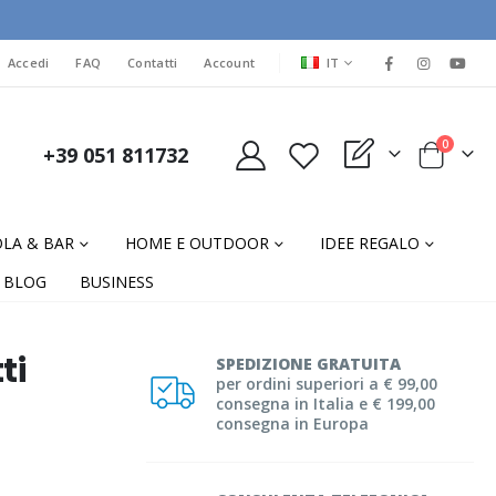
LINGUA
Accedi
FAQ
Contatti
Account
IT
elementi
0
+39 051 811732
My Quote
Cart
LA & BAR
HOME E OUTDOOR
IDEE REGALO
BLOG
BUSINESS
ti
SPEDIZIONE GRATUITA
per ordini superiori a € 99,00
consegna in Italia e € 199,00
consegna in Europa