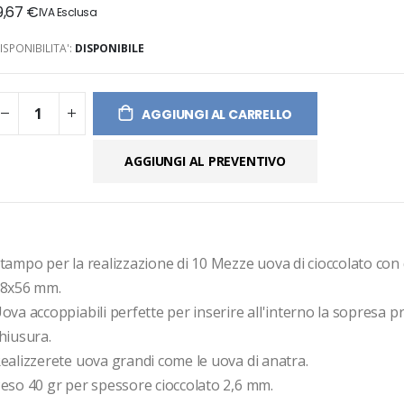
9,67 €
ges
ery
ISPONIBILITA':
DISPONIBILE
AGGIUNGI AL CARRELLO
AGGIUNGI AL PREVENTIVO
tampo per la realizzazione di 10 Mezze uova di cioccolato con
8x56 mm. 
ova accoppiabili perfette per inserire all'interno la sopresa pr
hiusura.
ealizzerete uova grandi come le uova di anatra.
eso 40 gr per spessore cioccolato 2,6 mm.