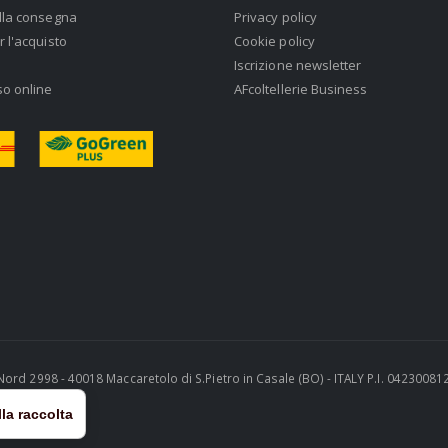
lla consegna
Privacy policy
r l'acquisto
Cookie policy
Iscrizione newsletter
so online
AFcoltellerie Business
ra Nord 2998 - 40018 Maccaretolo di S.Pietro in Casale (BO) - ITALY P.I. 0423008
la raccolta