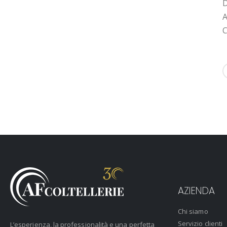
D
A
C
AZIENDA
Chi siamo
Servizio clienti
L’esperienza, la professionalità e una perfetta