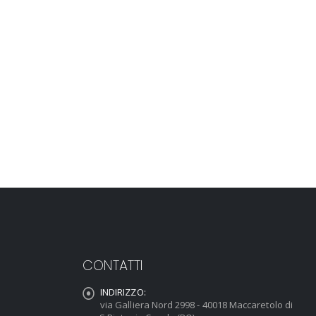
CONTATTI
INDIRIZZO:
via Galliera Nord 2998 - 40018 Maccaretolo di