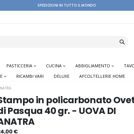
SPEDIZIONI IN TUTTO IL MONDO
PASTICCERIA
CUCINA
ABBIGLIAMENTO
TAVO
E
RICAMBI VARI
DELUXE
AFCOLTELLERIE HOME
ANATRA
Stampo in policarbonato Ovet
di Pasqua 40 gr. - UOVA DI
ANATRA
nning
24,00 €