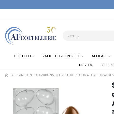
COLTELLI
VALIGETTE-CEPPI-SET
AFFILARE
NOVITÀ
OFFERT
STAMPO IN POLICARBONATO OVETTI DI PASQUA 40 GR. - UOVA DI 
Skip
Skip
to
to
the
the
end
begi
of
of
the
the