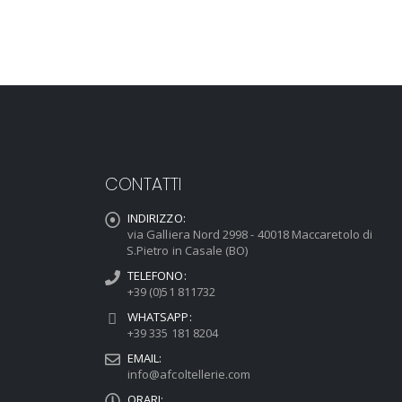
CONTATTI
INDIRIZZO:
via Galliera Nord 2998 - 40018 Maccaretolo di
S.Pietro in Casale (BO)
TELEFONO:
+39 (0)51 811732
WHATSAPP:
+39 335 181 8204
EMAIL:
info@afcoltellerie.com
ORARI: