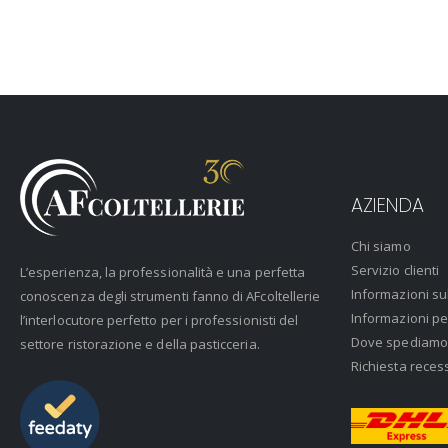
AZIENDA
Chi siamo
Servizio clienti
L’esperienza, la professionalità e una perfetta
Informazioni su
conoscenza degli strumenti fanno di AFcoltellerie
Informazioni pe
l’interlocutore perfetto per i professionisti del
Dove spediamo
settore ristorazione e della pasticceria.
Richiesta reces