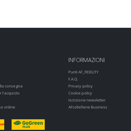
INFORMAZIONI
Punti AF_FIDELITY
F.A.Q.
lla consegna
Privacy policy
r l'acquisto
Cookie policy
Iscrizione newsletter
so online
AFcoltellerie Business