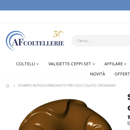
COLTELLI
VALIGETTE-CEPPI-SET
AFFILARE
NOVITÀ
OFFERT
STAMPO IN POLICARBONATO PER CIOCCOLATO CROISSANT
Skip
Skip
to
to
the
the
end
begi
1
of
of
1
the
the