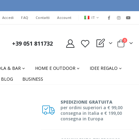
LINGUA
Accedi
FAQ
Contatti
Account
IT
elementi
0
+39 051 811732
My Quote
Cart
LA & BAR
HOME E OUTDOOR
IDEE REGALO
BLOG
BUSINESS
SPEDIZIONE GRATUITA
per ordini superiori a € 99,00
consegna in Italia e € 199,00
consegna in Europa