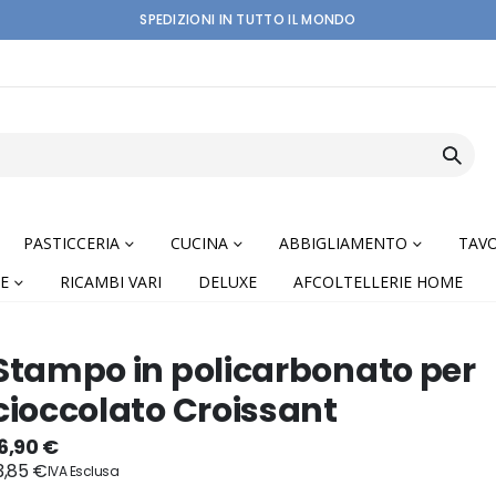
SPEDIZIONI IN TUTTO IL MONDO
PASTICCERIA
CUCINA
ABBIGLIAMENTO
TAVO
E
RICAMBI VARI
DELUXE
AFCOLTELLERIE HOME
Stampo in policarbonato per
cioccolato Croissant
nning
6,90 €
3,85 €