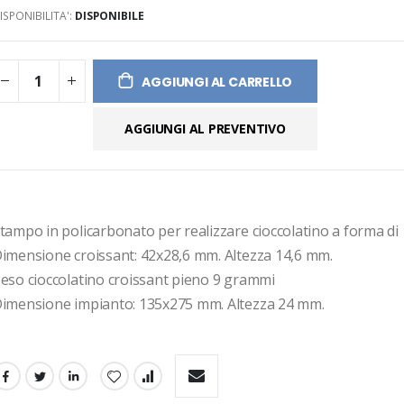
ISPONIBILITA':
DISPONIBILE
ges
ery
AGGIUNGI AL CARRELLO
AGGIUNGI AL PREVENTIVO
tampo in policarbonato per realizzare cioccolatino a forma di 
imensione croissant: 42x28,6 mm. Altezza 14,6 mm.
eso cioccolatino croissant pieno 9 grammi
imensione impianto: 135x275 mm. Altezza 24 mm.