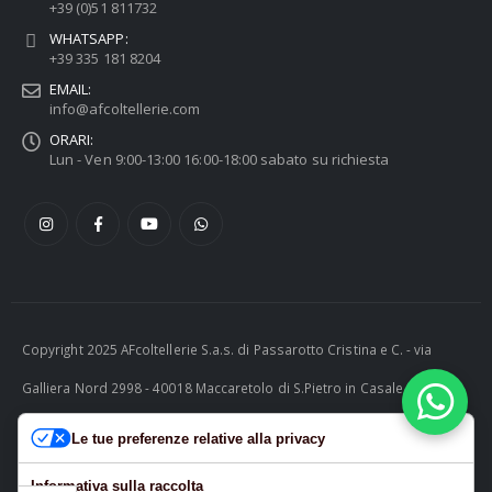
+39 (0)51 811732
WHATSAPP:
+39 335 181 8204
EMAIL:
info@afcoltellerie.com
ORARI:
Lun - Ven 9:00-13:00 16:00-18:00 sabato su richiesta
Copyright 2025 AFcoltellerie S.a.s. di Passarotto Cristina e C. - via
Galliera Nord 2998 - 40018 Maccaretolo di S.Pietro in Casale (BO) -
ITALY P.I. 04230081202 | tel. +39 051 811732 | e-mail:
Le tue preferenze relative alla privacy
info@afcoltellerie.com -- Powered by Cosmobile Srl
Informativa sulla raccolta