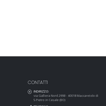
CONTATTI
INDIRIZZO:
via Galliera Nord 2998 - 40018 Maccaretolo di
S.Pietro in Casale (BO)