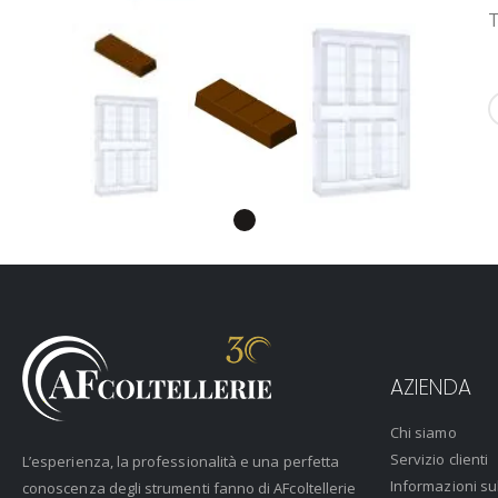
T
AZIENDA
Chi siamo
Servizio clienti
L’esperienza, la professionalità e una perfetta
Informazioni su
conoscenza degli strumenti fanno di AFcoltellerie