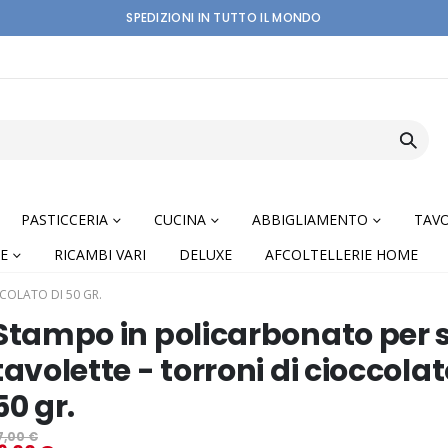
SPEDIZIONI IN TUTTO IL MONDO
PASTICCERIA
CUCINA
ABBIGLIAMENTO
TAVO
E
RICAMBI VARI
DELUXE
AFCOLTELLERIE HOME
COLATO DI 50 GR.
Stampo in policarbonato per s
tavolette - torroni di cioccolat
50 gr.
nning
7,00 €