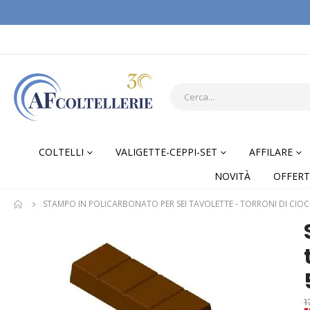
COLTELLI
VALIGETTE-CEPPI-SET
AFFILARE
NOVITÀ
OFFERT
STAMPO IN POLICARBONATO PER SEI TAVOLETTE - TORRONI DI CIOC
Skip
Skip
to
to
the
the
end
begi
of
of
1
the
the