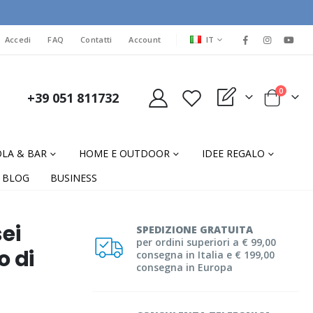
LINGUA
Accedi
FAQ
Contatti
Account
IT
elementi
0
+39 051 811732
My Quote
Cart
LA & BAR
HOME E OUTDOOR
IDEE REGALO
BLOG
BUSINESS
ei
SPEDIZIONE GRATUITA
per ordini superiori a € 99,00
o di
consegna in Italia e € 199,00
consegna in Europa