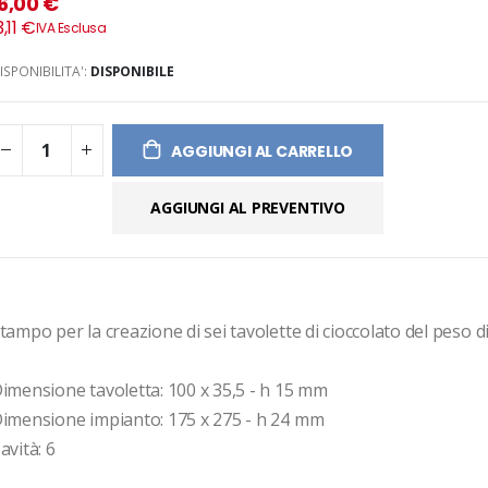
6,00 €
ges
3,11 €
ery
ISPONIBILITA':
DISPONIBILE
AGGIUNGI AL CARRELLO
AGGIUNGI AL PREVENTIVO
tampo per la creazione di sei tavolette di cioccolato del peso di 
imensione tavoletta: 100 x 35,5 - h 15 mm

imensione impianto: 175 x 275 - h 24 mm 

avità: 6
