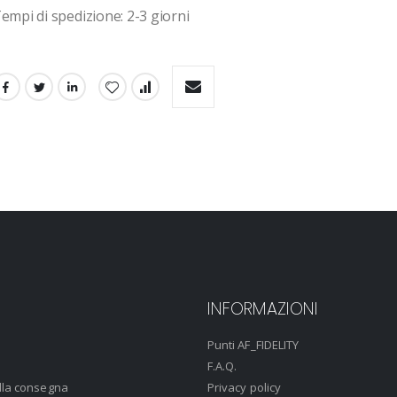
empi di spedizione: 2-3 giorni 
INFORMAZIONI
Punti AF_FIDELITY
F.A.Q.
lla consegna
Privacy policy