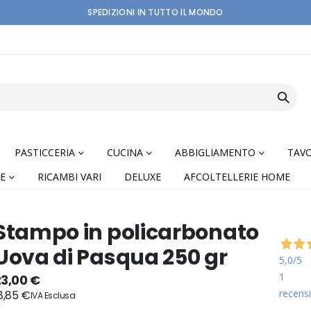
SPEDIZIONI IN TUTTO IL MONDO
PASTICCERIA
CUCINA
ABBIGLIAMENTO
TAVO
E
RICAMBI VARI
DELUXE
AFCOLTELLERIE HOME
Stampo in policarbonato
Uova di Pasqua 250 gr
5,0
/5
1
nning
23,00 €
recensi
8,85 €