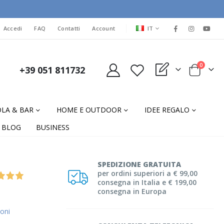
LINGUA
Accedi
FAQ
Contatti
Account
IT
elementi
0
+39 051 811732
My Quote
Cart
LA & BAR
HOME E OUTDOOR
IDEE REGALO
BLOG
BUSINESS
SPEDIZIONE GRATUITA
per ordini superiori a € 99,00
consegna in Italia e € 199,00
consegna in Europa
oni