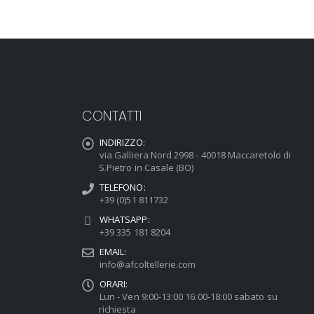
CONTATTI
INDIRIZZO:
via Galliera Nord 2998 - 40018 Maccaretolo di
S.Pietro in Casale (BO)
TELEFONO:
+39 (0)51 811732
WHATSAPP:
+39 335 181 8204
EMAIL:
info@afcoltellerie.com
ORARI:
Lun - Ven 9:00-13:00 16:00-18:00 sabato su
richiesta