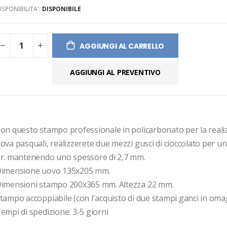
ISPONIBILITA':
DISPONIBILE
ges
ery
AGGIUNGI AL CARRELLO
AGGIUNGI AL PREVENTIVO
on questo stampo professionale in policarbonato per la realiz
ova pasquali, realizzerete due mezzi gusci di cioccolato per un
r. mantenendo uno spessore di 2,7 mm.
imensione uovo 135x205 mm.
imensioni stampo 200x365 mm. Altezza 22 mm.
tampo accoppiabile (con l'acquisto di due stampi ganci in omag
empi di spedizione: 3-5 giorni