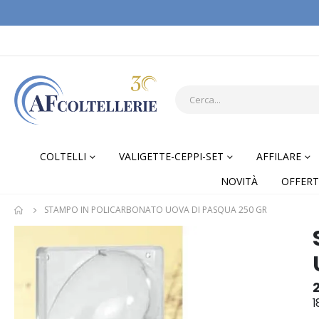
COLTELLI
VALIGETTE-CEPPI-SET
AFFILARE
NOVITÀ
OFFERT
STAMPO IN POLICARBONATO UOVA DI PASQUA 250 GR
Skip
Skip
to
to
the
the
end
begi
of
of
1
the
the