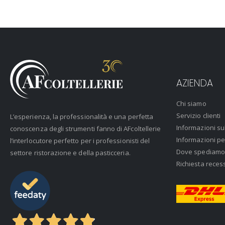
AZIENDA
Chi siamo
Servizio clienti
L’esperienza, la professionalità e una perfetta
Informazioni su
conoscenza degli strumenti fanno di AFcoltellerie
Informazioni pe
l’interlocutore perfetto per i professionisti del
Dove spediamo
settore ristorazione e della pasticceria.
Richiesta reces