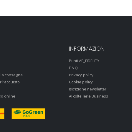
INFORMAZIONI
Punti AF_FIDELITY
F.A.Q.
lla consegna
Privacy policy
r l'acquisto
Cookie policy
Iscrizione newsletter
so online
AFcoltellerie Business