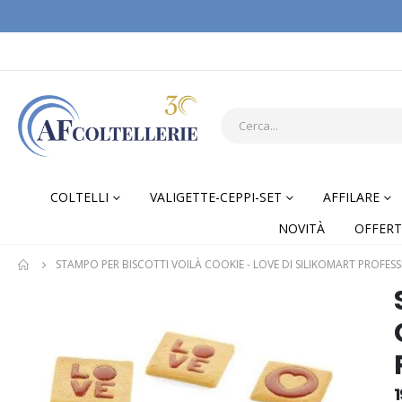
COLTELLI
VALIGETTE-CEPPI-SET
AFFILARE
NOVITÀ
OFFERT
STAMPO PER BISCOTTI VOILÀ COOKIE - LOVE DI SILIKOMART PROFES
Skip
Skip
to
to
the
the
end
begi
of
of
1
the
the