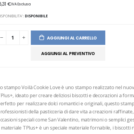
6,31 €
ges
ery
ISPONIBILITA':
DISPONIBILE
AGGIUNGI AL CARRELLO
AGGIUNGI AL PREVENTIVO
o stampo Voilà Cookie Love è uno stampo realizzato nel nuov
Plus+, ideato per creare deliziosi biscotti e decorazioni a forma
erfetto per realizzare dolci romantici e originali, questo stamp
rofessionisti della pasticceria di dare vita a creazioni raffinate, 
ccasioni speciali come San Valentino, matrimoni o semplici gest
l materiale TPlus+ è un speciale materiale fornabile, i biscotti n