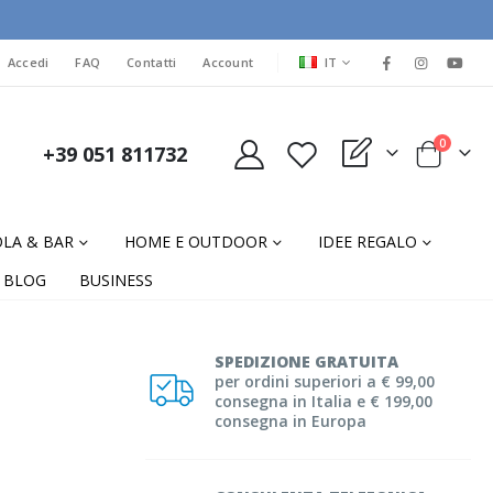
LINGUA
Accedi
FAQ
Contatti
Account
IT
elementi
0
+39 051 811732
My Quote
Cart
LA & BAR
HOME E OUTDOOR
IDEE REGALO
BLOG
BUSINESS
SPEDIZIONE GRATUITA
per ordini superiori a € 99,00
consegna in Italia e € 199,00
consegna in Europa