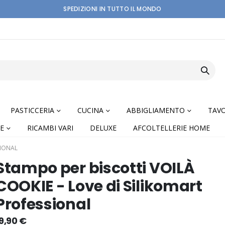
SPEDIZIONI IN TUTTO IL MONDO
PASTICCERIA
CUCINA
ABBIGLIAMENTO
TAVO
E
RICAMBI VARI
DELUXE
AFCOLTELLERIE HOME
SIONAL
Stampo per biscotti VOILÀ
COOKIE - Love di Silikomart
Professional
nning
9,90 €