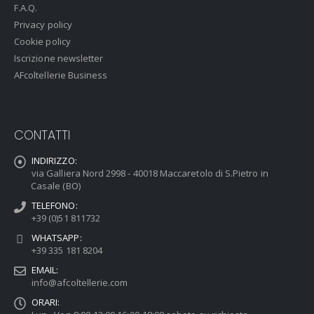
F.A.Q.
Privacy policy
Cookie policy
Iscrizione newsletter
AFcoltellerie Business
CONTATTI
INDIRIZZO:
via Galliera Nord 2998 - 40018 Maccaretolo di S.Pietro in
Casale (BO)
TELEFONO:
+39 (0)51 811732
WHATSAPP:
+39 335 181 8204
EMAIL:
info@afcoltellerie.com
ORARI: