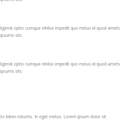
 eligendi optio cumque nihilse impedit quo minus id quod amets
ipsums sits.
 eligendi optio cumque nihilse impedit quo minus id quod amets
ipsums sits.
sto biben lobortis. In eget metus. Lorem ipsum dolor sit