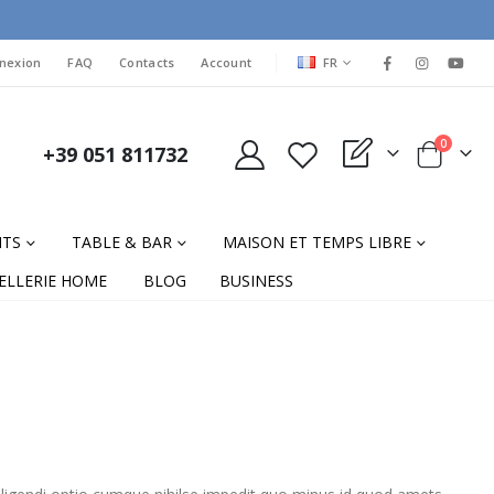
LANGUAGE
nexion
FAQ
Contacts
Account
FR
items
0
+39 051 811732
My Quote
Cart
NTS
TABLE & BAR
MAISON ET TEMPS LIBRE
ELLERIE HOME
BLOG
BUSINESS