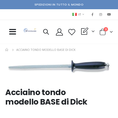
SPEDIZIONI IN TUTTO IL MONDO
LINGUA
IT
elementi
0
My Quote
Cart
ACCIAINO TONDO MODELLO BASE DI DICK
Skip
Ski
to
to
the
the
end
beg
of
of
the
the
Acciaino tondo
images
im
gallery
gal
modello BASE di Dick