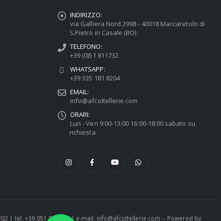
INDIRIZZO:
via Galliera Nord 2998 - 40018 Maccaretolo di
S.Pietro in Casale (BO)
TELEFONO:
+39 (0)51 811732
WHATSAPP:
+39 335 181 8204
EMAIL:
info@afcoltellerie.com
ORARI:
Lun - Ven 9:00-13:00 16:00-18:00 sabato su
richiesta
1202 | tel. +39 051 811732 | e-mail: info@afcoltellerie.com -- Powered by