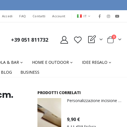
LINGUA
Accedi
FAQ
Contatti
Account
IT
elementi
0
+39 051 811732
My Quote
Cart
LA & BAR
HOME E OUTDOOR
IDEE REGALO
BLOG
BUSINESS
 cm.
PRODOTTI CORRELATI
Personalizzazione incisione al laser
9,90 €
8,11 €