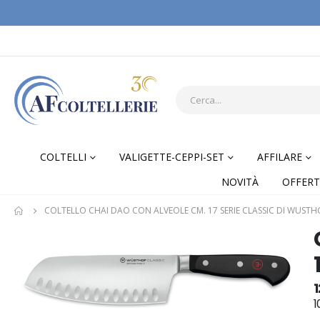
COLTELLI
VALIGETTE-CEPPI-SET
AFFILARE
NOVITÀ
OFFERT
COLTELLO CHAI DAO CON ALVEOLE CM. 17 SERIE CLASSIC DI WUSTH
Skip
Skip
to
to
the
the
end
begi
of
of
1
the
the