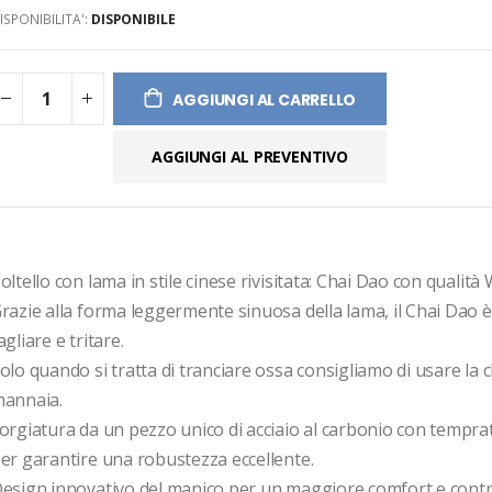
ISPONIBILITA':
DISPONIBILE
ges
ery
AGGIUNGI AL CARRELLO
AGGIUNGI AL PREVENTIVO
oltello con lama in stile cinese rivisitata: Chai Dao con quali
razie alla forma leggermente sinuosa della lama, il Chai Dao è 
agliare e tritare.
olo quando si tratta di tranciare ossa consigliamo di usare la cl
annaia.
orgiatura da un pezzo unico di acciaio al carbonio con temprat
er garantire una robustezza eccellente.
esign innovativo del manico per un maggiore comfort e contr