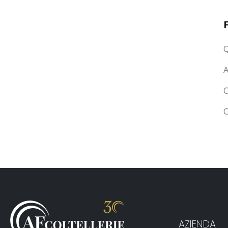
Q
A
C
C
AZIENDA