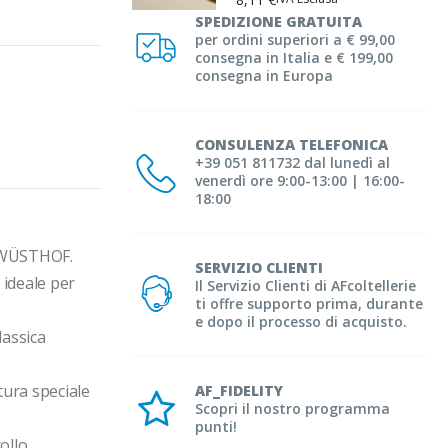
SPEDIZIONE GRATUITA
per ordini superiori a € 99,00
consegna in Italia e € 199,00
consegna in Europa
CONSULENZA TELEFONICA
+39 051 811732 dal lunedì al
venerdì ore 9:00-13:00 | 16:00-
18:00
tà WÜSTHOF.
SERVIZIO CLIENTI
ideale per 
Il Servizio Clienti di AFcoltellerie
ti offre supporto prima, durante
e dopo il processo di acquisto.
assica 
ura speciale 
AF_FIDELITY
Scopri il nostro programma
punti!
ollo.