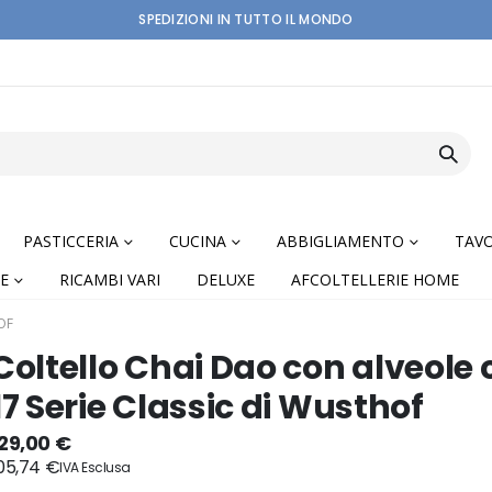
SPEDIZIONI IN TUTTO IL MONDO
PASTICCERIA
CUCINA
ABBIGLIAMENTO
TAVO
E
RICAMBI VARI
DELUXE
AFCOLTELLERIE HOME
OF
Coltello Chai Dao con alveole
17 Serie Classic di Wusthof
nning
129,00 €
05,74 €