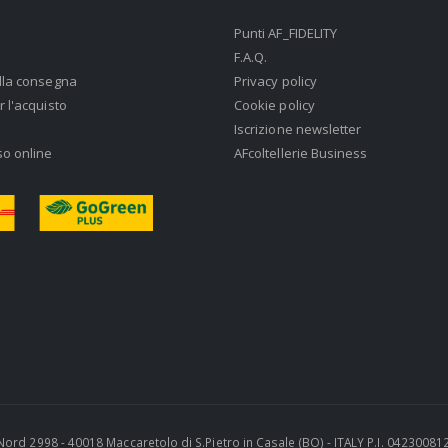
Punti AF_FIDELITY
F.A.Q.
lla consegna
Privacy policy
r l'acquisto
Cookie policy
Iscrizione newsletter
so online
AFcoltellerie Business
ra Nord 2998 - 40018 Maccaretolo di S.Pietro in Casale (BO) - ITALY P.I. 0423008